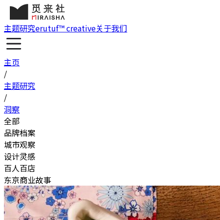
主题研究
erutuf™ creative
关于我们
主页
/
主题研究
/
洞察
全部
品牌档案
城市观察
设计灵感
百人百店
东京商业故事