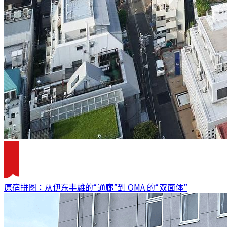
原宿拼图：从伊东丰雄的“通廊”到 OMA 的“双面体”