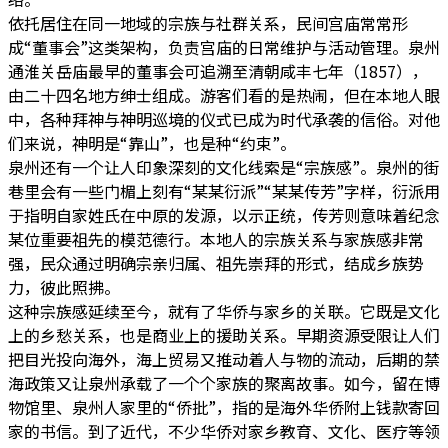
依托居住在同一地域的宗族与社群关系，民间宫庙常常形
成“董事会”这类架构，负责宫庙的日常维护与活动管理。泉州
通淮关岳庙最早的董事会可追溯至清朝咸丰七年（1857），
由二十四名地方绅士组成。游客们看的是热闹，但在本地人眼
中，各种拜神与神明巡境的仪式已成为时代承袭的信俗。对他
们来说，神明是“靠山”，也是种“约束”。
泉州还有一个让人印象深刻的文化线索是“宗族感”。泉州的街
巷里会有一些门楣上刻有“某某衍派”“某某传芳”字样，衍派用
于指明自家姓氏在中原的发源，以示正统，传芳则意味着纪念
某位重要祖先的模范德行。本地人的宗族关系与家族感非常
强，民众通过明确宗亲归属、祖先崇拜的形式，结成乡族势
力，彼此照拂。
这种宗族感延续至今，就有了华侨与家乡的关联。它既是文化
上的乡愁关系，也是商业上的援助关系。早期资源受限让人们
把目光投向海外，海上贸易又推动着人与物的流动，后期的禁
海政策又让泉州承载了一个个家族的聚离故事。如今，留在博
物馆里、泉州人家里的“侨批”，指的是海外华侨附上钱款寄回
家的书信。到了近代，不少华侨对家乡教育、文化、医疗等领