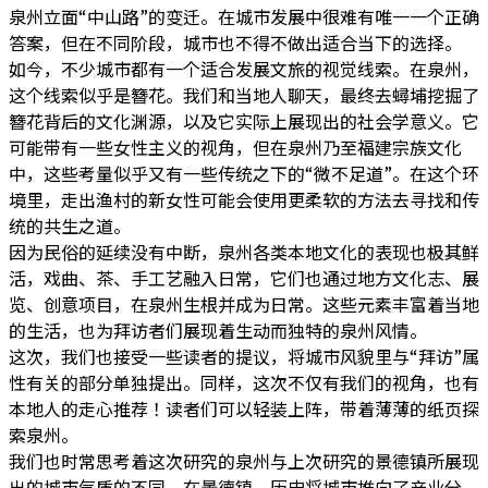
泉州立面“中山路”的变迁。在城市发展中很难有唯一一个正确
答案，但在不同阶段，城市也不得不做出适合当下的选择。
如今，不少城市都有一个适合发展文旅的视觉线索。在泉州，
这个线索似乎是簪花。我们和当地人聊天，最终去蟳埔挖掘了
簪花背后的文化渊源，以及它实际上展现出的社会学意义。它
可能带有一些女性主义的视角，但在泉州乃至福建宗族文化
中，这些考量似乎又有一些传统之下的“微不足道”。在这个环
境里，走出渔村的新女性可能会使用更柔软的方法去寻找和传
统的共生之道。
因为民俗的延续没有中断，泉州各类本地文化的表现也极其鲜
活，戏曲、茶、手工艺融入日常，它们也通过地方文化志、展
览、创意项目，在泉州生根并成为日常。这些元素丰富着当地
的生活，也为拜访者们展现着生动而独特的泉州风情。
这次，我们也接受一些读者的提议，将城市风貌里与“拜访”属
性有关的部分单独提出。同样，这次不仅有我们的视角，也有
本地人的走心推荐！读者们可以轻装上阵，带着薄薄的纸页探
索泉州。
我们也时常思考着这次研究的泉州与上次研究的景德镇所展现
出的城市气质的不同。在景德镇，历史将城市推向了产业分