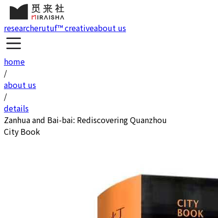
research
erutuf™ creative
about us
home
/
about us
/
details
Zanhua and Bai-bai: Rediscovering Quanzhou
City Book