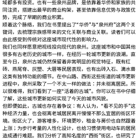
域都多有投资。也有一些泉州品牌，是依靠着华侨和家族的共
同注资，搭建出最早的商业构架，甚至依靠信息优势与政策优
势，完成了早期的商业积累。
顺着这个脉络，我们在书里提出了“华侨”与“泉州府”这两个关
键词，去梳理宗族感带来的文化关联与商业关联。读者们可以
由此感受到传统对这座城市现代性的影响力。
我们也同样愿意把视线投向现代的泉州。这座城市和中国其他
很多有古老历史的城市一样，在经历一轮城市更新的浪潮。直
至今日，泉州古城仍然保留着非常明显的视觉特征，既有红
砖、燕尾脊、灰塑、大厝等民居表现，也有出砖入石、滴水兽
这类有独特功能的细节。在中山路、西街这些街道的城市更新
进程中，泉州采取了一个不太一样的做法：并未驱离居民。所
以很难得，我们看到了一座“活着的古城”。你可以在书中仔细
了解，这些城市更新如何实现了今天的城市风貌。
但即便如此，古城也存在着争议：有人认为，“看不见的手”这
种经济力量，也会驱离老城居民离开慢慢不那么宜居的街区环
境。街区火了，游客增多，环境更吵，租金与房价也自然跟着
上涨；为步行考量的人性化设计，也给习惯使用电动车的居民
造成通行难题。我们分析了高知名度的“西街”街区，也研究了