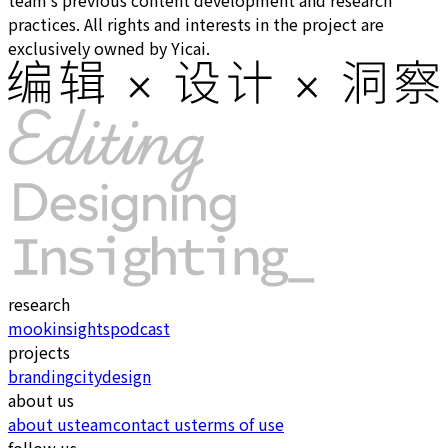
team’s previous content development and research
practices. All rights and interests in the project are
exclusively owned by Yicai.
research
mook
insights
podcast
projects
branding
city
design
about us
about us
team
contact us
terms of use
follow us