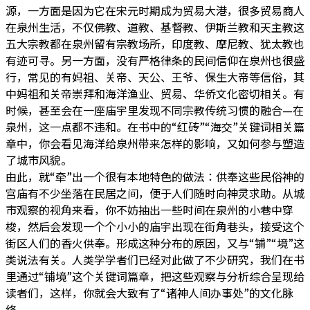
源，一方面是因为它在宋元时期成为贸易大港，很多贸易商人
在泉州生活，不仅佛教、道教、基督教、伊斯兰教和天主教这
五大宗教都在泉州留有宗教场所，印度教、摩尼教、犹太教也
有迹可寻。另一方面，没有严格律条的民间信仰在泉州也很盛
行，常见的有妈祖、关帝、天公、王爷、保生大帝等信俗，其
中妈祖和关帝崇拜和海洋渔业、贸易、华侨文化密切相关。有
时候，甚至会在一座庙宇里发现不同宗教传统习惯的融合—在
泉州，这一点都不违和。在书中的“红砖”“海交”关键词相关篇
章中，你会看见海洋给泉州带来怎样的影响，又如何参与塑造
了城市风貌。
由此，就“牵”出一个很有本地特色的做法：供奉这些民俗神的
宫庙有不少坐落在民居之间，便于人们随时向神灵求助。从城
市观察的视角来看，你不妨抽出一些时间在泉州的小巷中穿
梭，然后会发现一个个小小的庙宇出现在街角巷头，接受这个
街区人们的香火供奉。形成这种分布的原因，又与“铺”“境”这
类说法有关。人类学学者们已经对此做了不少研究，我们在书
里通过“铺境”这个关键词篇章，把这些观察与分析综合呈现给
读者们，这样，你就会大致有了“诸神人间办事处”的文化脉
络。