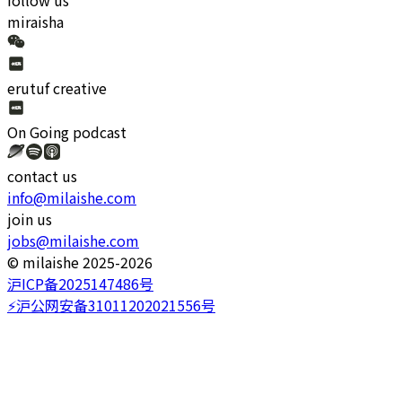
miraisha
erutuf creative
On Going
podcast
contact us
info@milaishe.com
join us
jobs@milaishe.com
©️ milaishe 2025-2026
沪ICP备2025147486号
⚡️沪公网安备31011202021556号