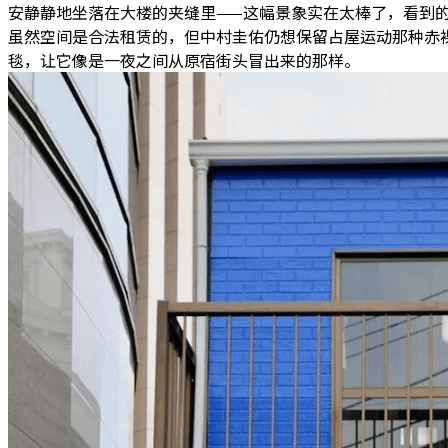
安静静地坐落在大楼的夹缝里
——这幅景象实在太棒了，看到
虽然空间是合法租赁的，但中村圭佑仍想保留占屋运动那种赤裸
毯，让它像是一夜之间从原宿街头冒出来的那样。