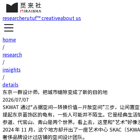
research
erutuf™ creative
about us
home
/
research
/
insights
/
details
东京一群设计师，把城市缝隙变成了新的目的地
2026/07/07
SKWAT 通过“占据空间—转换价值—开放空间”三步，让闲
提起东京葛饰区的龟有，一些人可能并不陌生。它是经典生活
参道、代官山、青山是两个世界。看上去，这里和“艺术”好像
2024 年 11 月，这个地方却开出了一座艺术中心 SKAC（SKWAT 
奢侈品牌设计过店铺的空间设计团队。