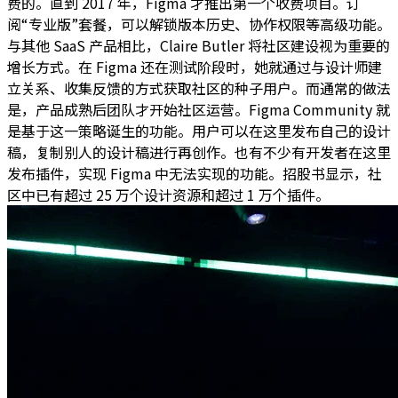
费的。直到 2017 年，Figma 才推出第一个收费项目。订
阅“专业版”套餐，可以解锁版本历史、协作权限等高级功能。
与其他 SaaS 产品相比，Claire Butler 将社区建设视为重要的
增长方式。在 Figma 还在测试阶段时，她就通过与设计师建
立关系、收集反馈的方式获取社区的种子用户。而通常的做法
是，产品成熟后团队才开始社区运营。Figma Community 就
是基于这一策略诞生的功能。用户可以在这里发布自己的设计
稿，复制别人的设计稿进行再创作。也有不少有开发者在这里
发布插件，实现 Figma 中无法实现的功能。招股书显示，社
区中已有超过 25 万个设计资源和超过 1 万个插件。