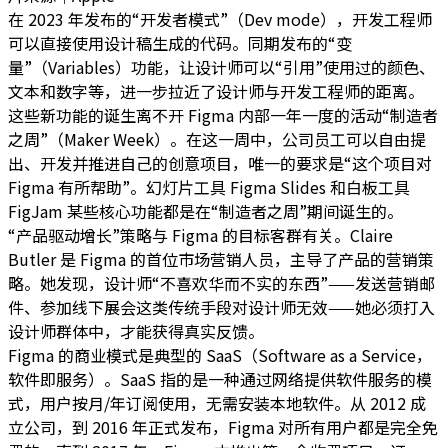
在 2023 年发布的“开发者模式”（Dev mode），开发工程师
可以直接使用设计稿生成的代码。同期发布的“变
量”（Variables）功能，让设计师可以“引用”使用过的颜色、
文本和数字等，进一步拉近了设计师与开发工程师的距离。
这些新功能的诞生离不开 Figma 内部一年一度的活动“制造者
之周”（Maker Week）。在这一周中，公司员工可以自由提
出、开发并推进自己的创意项目，唯一的要求是“这个项目对
Figma 有所帮助”。幻灯片工具 Figma Slides 和白板工具
FigJam 某些核心功能都是在“制造者之周”期间诞生的。
“产品驱动增长”策略与 Figma 的目标客群有关。Claire
Butler 是 Figma 的首位市场营销人员，主导了产品的营销策
略。她发现，设计师“不喜欢华而不实的东西”——发送营销邮
件、参加线下展会这类传统手段对设计师无效——她必须打入
设计师群体中，才能获得真实反馈。
Figma 的商业模式是典型的 SaaS（Software as a Service，
软件即服务）。SaaS 指的是一种通过网络提供软件服务的模
式，用户按月/年订阅使用，无需安装本地软件。从 2012 成
立公司，到 2016 年正式发布，Figma 对所有用户都是完全免