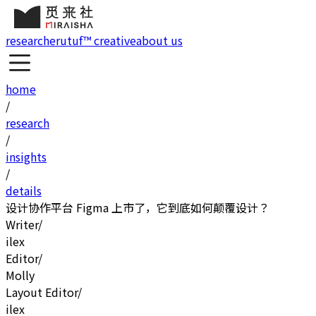
research
erutuf™ creative
about us
home
/
research
/
insights
/
details
设计协作平台 Figma 上市了，它到底如何颠覆设计？
Writer
/
ilex
Editor
/
Molly
Layout Editor
/
ilex