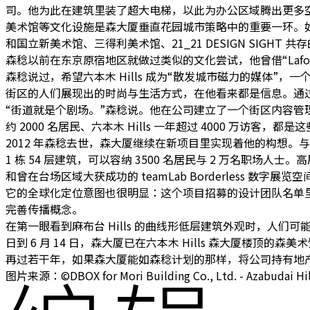
司。他为此在建筑里装了超大电梯，以此为办公区域腾出更多
美术馆等文化设施是森大厦垂直花园城市策略中的重要一环。
和国立新美术馆、三得利美术馆、21_21 DESIGN SIGHT 
森稔以前在东京原宿地区就做过类似的文化尝试，他曾借“Laf
森稔说过，希望六本木 Hills 成为“散发城市磁力的媒体
街区的人们展现出的时尚与生活方式，在他看来都是信息。通
“街道就是个剧场。”森稔说。他在公司建立了一个街区内容管理部门“to
约 2000 名居民、六本木 Hills 一年超过 4000 万访客，都
2012 年森稔去世，森大厦继续在新项目里实现着他的构想。与大约 
1 栋 54 层建筑，可以容纳 3500 名居民与 2 万名
和曾在台场区域大获成功的 teamLab Borderless 数字展览空
它的全球化定位意图也很明显：这个项目招募的设计团队名单里，不乏 P
完善传播概念。
在第一眼看到麻布台 Hills 的曲线形低层建筑外观时，人们可能会
日到 6 月 14 日，森大厦已在六本木 Hills 森大厦楼顶的森美术
再过若干年，如果森大厦能如森稔计划的那样，将公司持有地
图片来源：©DBOX for Mori Building Co., Ltd. - Azabudai Hil