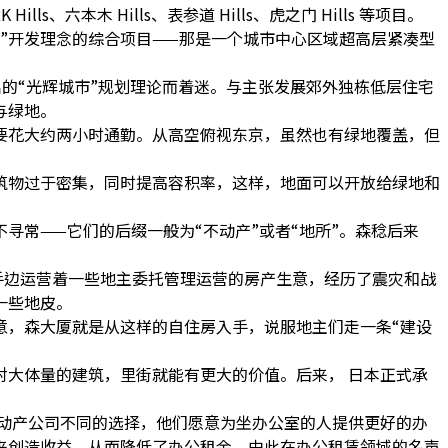
六本木 Hills、表参道 Hills、虎之门 Hills 等项目。
园城市”开发理念的综合项目——那是一个城市中心区域超高层紧凑型
出的“光辉城市”规划理论而着迷。与主张发展郊外独栋低层住宅
与绿地。
要花大约两小时通勤。从高空俯视东京，虽然也有绿地覆盖，但
筑物过于密集，同时提高容积率，这样，地面可以开放给绿地和
寻常——它们的后缀一般为“不动产”或者“地所”。森稔后来
，手边运营着一些地主委托管理运营的房产生意，经历了震灾和战
一些地皮。
意，森大厦就是从这样的自住房入手，说服地主们走一条“建设
大体量的建筑，里街就能有更大的价值。后来， 日本正式承
动产公司不同的选择，他们愿意为坐办公室的人提供更好的办
来创造收益，从而降低了办公租金，由此在办公租赁领域的名声