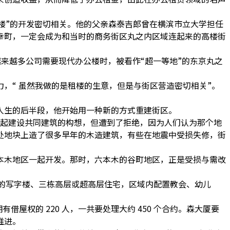
编号楼”的开发密切相关。他的父亲森泰吉郎曾在横滨市立大学担任
幸町，一定会成为和当时的商务街区丸之内区域连起来的高楼街
越来越多公司需要现代办公楼时，被看作“超一等地”的东京丸之
，“ 虽然我做的是租楼的生意，但是与街区营造密切相关”。
人生的后半段，他开始用一种新的方式重建街区。
了一起建设共同建筑的构想，但遭到了拒绝，因为人们认为那个地
低处地块上造了很多早年的木造建筑，有些在地震中受损失修，街
本木地区一起开发。那时，六本木的谷町地区，正是受损与需改
 层的写字楼、三栋高层或超高层住宅，区域内配置教会、幼儿
借屋权的 220 人，一共要处理大约 450 个合约。森大厦要
推进。