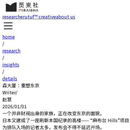
research
erutuf™ creative
about us
home
/
research
/
insights
/
details
森大厦：重塑东京
Writer
/
赵慧
2026/01/01
一个并非财阀出身的家族，正在改变东京的面貌。
日本又建成了一座刷新本国纪录的高楼—— “麻布台 Hills”项目里
为排队入场的记者太多，发布会不得不延迟开场。