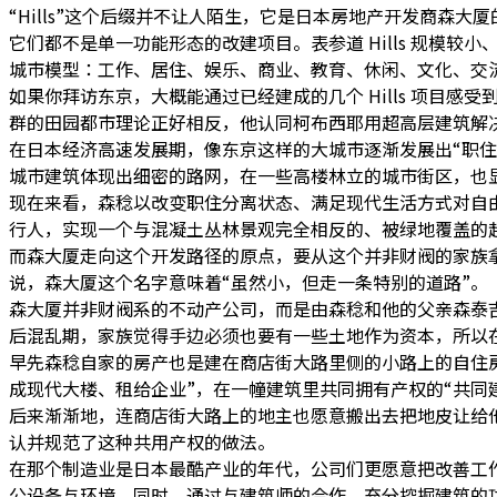
“Hills”这个后缀并不让人陌生，它是日本房地产开发商森大厦的城市
它们都不是单一功能形态的改建项目。表参道 Hills 规模较
城市模型：工作、居住、娱乐、商业、教育、休闲、文化、交
如果你拜访东京，大概能通过已经建成的几个 Hills 项目
群的田园都市理论正好相反，他认同柯布西耶用超高层建筑解
在日本经济高速发展期，像东京这样的大城市逐渐发展出“职
城市建筑体现出细密的路网，在一些高楼林立的城市街区，也
现在来看，森稔以改变职住分离状态、满足现代生活方式对自
行人，实现一个与混凝土丛林景观完全相反的、被绿地覆盖的
而森大厦走向这个开发路径的原点，要从这个并非财阀的家族拿
说，森大厦这个名字意味着“虽然小，但走一条特别的道路”。
森大厦并非财阀系的不动产公司，而是由森稔和他的父亲森泰吉
后混乱期，家族觉得手边必须也要有一些土地作为资本，所以
早先森稔自家的房产也是建在商店街大路里侧的小路上的自住
成现代大楼、租给企业”，在一幢建筑里共同拥有产权的“共同
后来渐渐地，连商店街大路上的地主也愿意搬出去把地皮让给
认并规范了这种共用产权的做法。
在那个制造业是日本最酷产业的年代，公司们更愿意把改善工
公设备与环境，同时，通过与建筑师的合作，充分挖掘建筑的