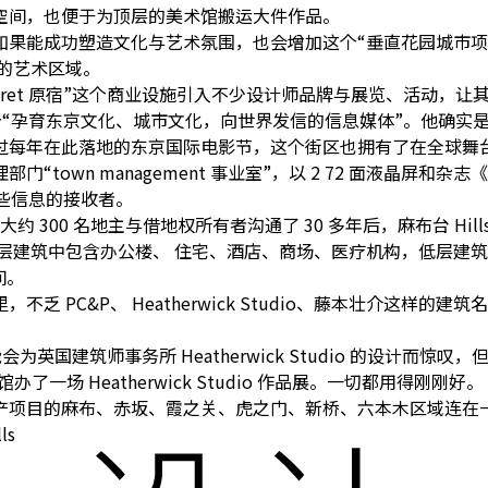
空间，也便于为顶层的美术馆搬运大件作品。
如果能成功塑造文化与艺术氛围，也会增加这个“垂直花园城市项
共存的艺术区域。
oret 原宿”这个商业设施引入不少设计师品牌与展览、活动，
”，一个“孕育东京文化、城市文化，向世界发信的信息媒体”。他
过每年在此落地的东京国际电影节，这个街区也拥有了在全球舞
wn management 事业室”，以 2 72 面液晶屏和杂志《
是这些信息的接收者。
300 名地主与借地权所有者沟通了 30 多年后，麻布台 Hills
职场人士。高层建筑中包含办公楼、 住宅、酒店、商场、医疗机构，
间。
C&P、 Heatherwick Studio、藤本壮介这样的建筑名家
为英国建筑师事务所 Heatherwick Studio 的设计而惊
馆办了一场 Heatherwick Studio 作品展。一切都用得刚刚好。
产项目的麻布、赤坂、霞之关、虎之门、新桥、六本木区域连在
ls