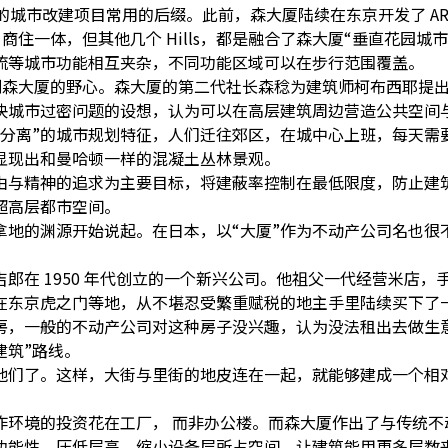
改建项目常用的后缀。此前，森大厦陆续在东京开发了 ARK Hills、
小、商住一体，但其他几个 Hills，都是融合了森大厦“垂直花
流等城市功能相互夹杂，不同功能区域可以在步行范围覆盖。
感受到森大厦的野心。森大厦的第二代社长森稔为建筑师柯布西耶提
决城市过密问题的设想，认为可以在高层建筑周边营造公共空间
住分离”的城市规划特征，人们迁往郊区，在城中心上班，每天需
显现出和曼哈顿一样的混凝土丛林景观。
由与精神的追求为主要目标，将建蔽率控制在最低限度，防止建
超高层都市空间。
地的渊源开始说起。在日本，以“大厦”作为不动产公司名也很不
郎在 1950 年代创立的一个新兴公司。他祖父一代经营米店
在东京虎之门等地，从不堪忍受繁重赋税的地主手里陆续买下了
房，一般的不动产公司对这种房子没兴趣，认为没法租出去做生
建筑”路线。
他们了。这样，大街与里街的地皮连在一起，就能够建成一个相对
作环境的投资花在工厂， 而非办公楼。而森大厦作出了与传统不
功能性，压低层高，缩小设备层所占空间，让建筑能用更多层数