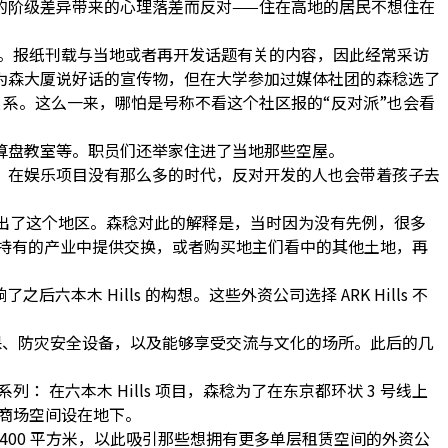
的阶级差异带来的心理落差而反对——住在高地的居民不想住在
上。报纸刊载与当地或者再开发话题有关的内容，因此经常采访
为森大厦说好话的宣传物，但在大学参加过媒体社团的森稔选了
系。这么一来，哪怕是号称不看这个社区报的“反对派”也会看
算盘教室等。职员们还举家住进了当地那些空屋。
。在娱乐项目没有那么多的时代，反对开发的人也会带着孩子去
地主迁出了这个地区。森稔对此的解释是，当时因为没有先例，很多
持有的产业中提供交换，或者购买地主们看中的其他土地，再
本木 Hills 的构想。这些外资公司选择 ARK Hills 不
保、防灾安全设备，以及能够享受交流与文化的场所。此后的几
列： 在六本木 Hills 项目，森稔为了在东京都环状 3 号线上
 成商场空间设在地下。
5400 平方米，以此吸引那些想拥有更多单层租赁空间的外资公