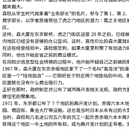
越来越大。
森稔从学生时代就拿着“业务部长”的名片，参与了第 1、第 
商学部长，以学者思维预估了虎之门地区的潜力：霞之关地区
区。
这样，森大厦在东京新桥、虎之门街区运营 20 年之后，已
内地区已经没有足够的办公空间，这时，高性价比的森大厦就
在这些经营经验中，森稔感觉到，如果大厦里积聚了有创造力的
同时，他也开始反省之前的商业模式。
在向知识信息型社会转换的过程中，他开始怀疑自己之前做的
1967 年，森大厦在东京赤坂地区拿下了一个名叫“高岛汤
区是一个“陆地孤岛” ——它刚好处于附近两个地铁站的中间
区面貌也没有什么商业吸引力。
正好在那时，政府制定并公布了城市再开发相关法规。政府方
建住宅的聚集地。
1971 年，东京都公布了 7 个地区的再开发计划。赤坂六
园、商店街、集会大厅等设施。这也是当时日本从未有过的大
当时，森稔和几名进公司五六年的员工一起负责赤坂六本木再开发计划
获得这个地区一半土地的所有权，成为再开发计划的主导者。另