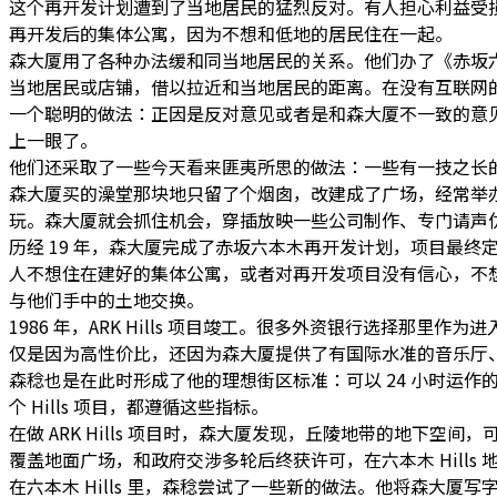
这个再开发计划遭到了当地居民的猛烈反对。有人担心利益受
再开发后的集体公寓，因为不想和低地的居民住在一起。
森大厦用了各种办法缓和同当地居民的关系。他们办了《赤坂六
当地居民或店铺，借以拉近和当地居民的距离。在没有互联网
一个聪明的做法：正因是反对意见或者是和森大厦不一致的意
上一眼了。
他们还采取了一些今天看来匪夷所思的做法：一些有一技之长
森大厦买的澡堂那块地只留了个烟囱，改建成了广场，经常举
玩。森大厦就会抓住机会，穿插放映一些公司制作、专门请声
历经 19 年，森大厦完成了赤坂六本木再开发计划，项目最终定
人不想住在建好的集体公寓，或者对再开发项目没有信心，不
与他们手中的土地交换。
1986 年，ARK Hills 项目竣工。很多外资银行选择那里作
仅是因为高性价比，还因为森大厦提供了有国际水准的音乐厅
森稔也是在此时形成了他的理想街区标准：可以 24 小时运
个 Hills 项目，都遵循这些指标。
在做 ARK Hills 项目时，森大厦发现，丘陵地带的地下空间，
覆盖地面广场，和政府交涉多轮后终获许可，在六本木 Hills 地
在六本木 Hills 里，森稔尝试了一些新的做法。他将森大厦