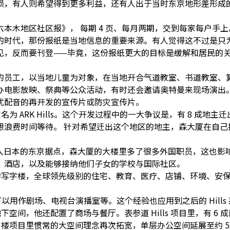
损，有人则希望得到更多利益，还有人出于当时东京地形差形成
本木地区社区报》， 每期 4 页、每月两期，交到每家每户手
的时代，那份报纸是当地信息的重要来源。有人觉得这不过是只
见，反而要刊登——毕竟，这份报纸更大的目标是缓解和居民的关
的员工，以当地儿童为对象，在当地开合气道教室、书道教室、
办电影放映、祭典等公众活动，有时还会邀请奥特曼来现场演出
优配音的再开发的宣传片或防灾宣传片。
名为 ARK Hills。这个开发过程中的一大争议是，有 8 成
想浪费时间等待。 针对希望迁出这个地区的地主，森大厦在自己
为进入日本的东京据点，森大厦的大楼里多了很多外国职员，这也影响了之后六
、酒店，以及能够接纳他们子女的学校与国际社区。
作的写字楼，全球领先级别的住宅、教育、医疗、店铺、环境、安
可以用作剧场、电视台演播室等。这个经验也应用到之后的 Hills 系
下空间，他还配置了商场与餐厅。表参道 Hills 项目里，有 6
写字楼项目里惯常的大空间理念再次拓宽，单层办公空间延展至约 