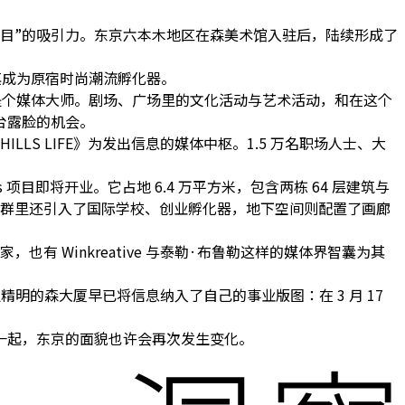
目”的吸引力。东京六本木地区在森美术馆入驻后，陆续形成了
让其成为原宿时尚潮流孵化器。
确实是个媒体大师。剧场、广场里的文化活动与艺术活动，和在这个
台露脸的机会。
HILLS LIFE》为发出信息的媒体中枢。1.5 万名职场人士、大
 项目即将开业。它占地 6.4 万平方米，包含两栋 64 层建筑与
低层建筑群里还引入了国际学校、创业孵化器，地下空间则配置了画廊
，也有 Winkreative 与泰勒·布鲁勒这样的媒体界智囊为其
叹，但精明的森大厦早已将信息纳入了自己的事业版图：在 3 月 17
一起，东京的面貌也许会再次发生变化。