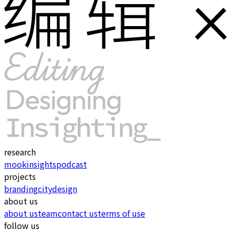
research
mook
insights
podcast
projects
branding
city
design
about us
about us
team
contact us
terms of use
follow us