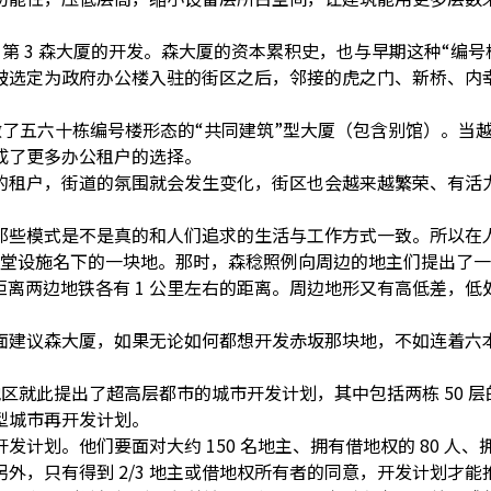
2、第 3 森大厦的开发。森大厦的资本累积史，也与早期这种“
被选定为政府办公楼入驻的街区之后，邻接的虎之门、新桥、内
经做了五六十栋编号楼形态的“共同建筑”型大厦（包含别馆）。当
成了更多办公租户的选择。
租户，街道的氛围就会发生变化，街区也会越来越繁荣、有活力
那些模式是不是真的和人们追求的生活与工作方式一致。所以在
”的澡堂设施名下的一块地。那时，森稔照例向周边的地主们提出
，距离两边地铁各有 1 公里左右的距离。周边地形又有高低差，
面建议森大厦，如果无论如何都想开发赤坂那块地，不如连着六
本木地区就此提出了超高层都市的城市开发计划，其中包括两栋 50
型城市再开发计划。
。他们要面对大约 150 名地主、拥有借地权的 80 人、拥有
外，只有得到 2/3 地主或借地权所有者的同意，开发计划才能