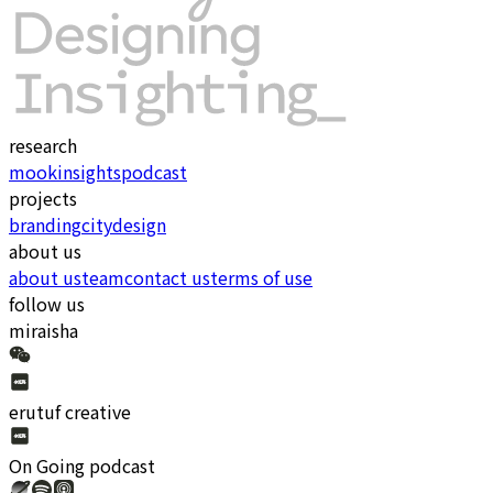
research
mook
insights
podcast
projects
branding
city
design
about us
about us
team
contact us
terms of use
follow us
miraisha
erutuf creative
On Going
podcast