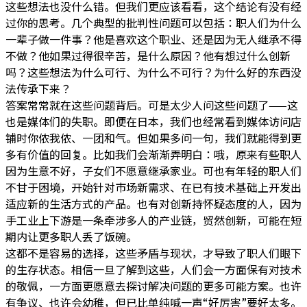
这些想法也没什么错。但我们更应该看看，这个结论有没有经
过你的思考。几个典型的批判性问题可以包括：职人们为什么
一辈子做一件事？他是喜欢这个职业、还是因为无人继承不得
不做？他如果过得很辛苦，是什么原因？他有想过什么创新
吗？这些想法为什么可行、为什么不可行？为什么好的东西没
法传承下来？
答案常常就在这些问题背后。可是太少人问这些问题了——这
也是媒体们的失职。即便在日本，我们也经常看到媒体访问店
铺时你侬我侬、一团和气。但如果多问一句，我们就能得到更
多有价值的回复。比如我们会渐渐弄明白：哦，原来有些职人
因为生意不好，子女们不愿意继承家业。可也有年轻的职人们
不甘于困境，开始针对市场新需求、在已有技术基础上开发出
适应新的生活方式的产品。也有对创新持怀疑态度的人，因为
手工业上下游是一条牵涉多人的产业链，贸然创新，可能在短
期内让更多职人丢了饭碗。
这都不是容易的选择，这些矛盾与现状，才导致了职人们眼下
的生存状态。相信一旦了解到这些，人们会一方面保有对技术
的敬佩，一方面更愿意去探讨解决问题的更多可能方案。也许
有争议、也许会幼稚，但已比单纯喊一声“好厉害”要好太多。