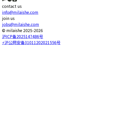
contact us
info@milaishe.com
join us
jobs@milaishe.com
©️ milaishe 2025-2026
沪ICP备2025147486号
⚡️沪公网安备31011202021556号