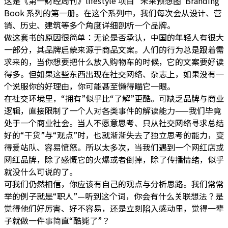
这是《第一财经周刊》lifestyle 项目“ 未来预想图”Branding
Book 系列的第一册。在这个系列中，我们每次会从设计、营
销、历史、建筑等多个角度详细剖析一个品牌。
做这套书的原因很简单：无论是否承认，中国的年轻人有很大
一部分，其品牌启蒙来源于商品文案。人们的行为总是跟着需
求来的，当你想要把什么放入购物车的时候，它的文案要好读
得多。但如果这些东西出现在社交网络、杂志上，如果没有一
个说服你的好理由，你可能甚至懒得瞄它一眼。
在社交环境里，“拥有”似乎比“了解”更酷。可缺乏品牌与商业
逻辑，直接限制了一个人对各类事件的解读能力——我们毕竟
处于一个商业社会。当人不愿意思考、只从社交网络寻求总结
好的“干货”与“观点”时，也就渐渐失去了独立思考的能力，变
得爱站队、容易愤怒。所以太多次，当我们遇到一个网红店或
网红品牌，除了感慨它的火爆或者倒掉，除了传播情绪，似乎
就没什么可说的了。
可我们仍然相信，你应该有自己的观点与分析思路。我们常常
举的例子就是“职人”—听到这个词，你会有什么关联想法？是
觉得他们好厉害、好不容易，还是立刻陷入感动里，觉得一辈
子就做一件事简直“酷毙了”？