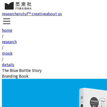
research
erutuf™ creative
about us
home
/
research
/
mook
/
details
The Blue Bottle Story
Branding Book