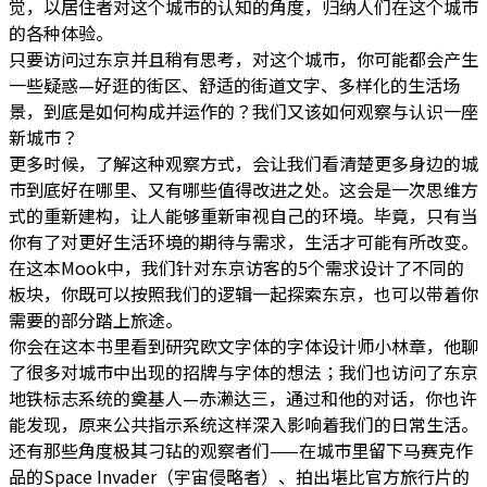
觉，以居住者对这个城市的认知的角度，归纳人们在这个城市
的各种体验。
只要访问过东京并且稍有思考，对这个城市，你可能都会产生
一些疑惑—好逛的街区、舒适的街道文字、多样化的生活场
景，到底是如何构成并运作的？我们又该如何观察与认识一座
新城市？
更多时候，了解这种观察方式，会让我们看清楚更多身边的城
市到底好在哪里、又有哪些值得改进之处。这会是一次思维方
式的重新建构，让人能够重新审视自己的环境。毕竟，只有当
你有了对更好生活环境的期待与需求，生活才可能有所改变。
在这本Mook中，我们针对东京访客的5个需求设计了不同的
板块，你既可以按照我们的逻辑一起探索东京，也可以带着你
需要的部分踏上旅途。
你会在这本书里看到研究欧文字体的字体设计师小林章，他聊
了很多对城市中出现的招牌与字体的想法；我们也访问了东京
地铁标志系统的奠基人—赤濑达三，通过和他的对话，你也许
能发现，原来公共指示系统这样深入影响着我们的日常生活。
还有那些角度极其刁钻的观察者们——在城市里留下马赛克作
品的Space Invader（宇宙侵略者）、拍出堪比官方旅行片的