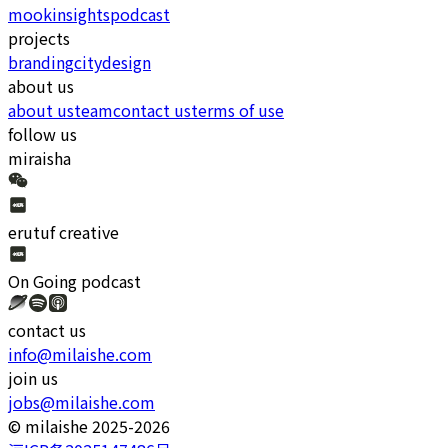
mook
insights
podcast
projects
branding
city
design
about us
about us
team
contact us
terms of use
follow us
miraisha
erutuf creative
On Going
podcast
contact us
info@milaishe.com
join us
jobs@milaishe.com
©️ milaishe 2025-2026