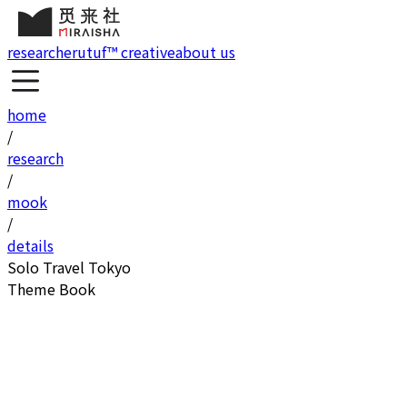
research
erutuf™ creative
about us
home
/
research
/
mook
/
details
Solo Travel Tokyo
Theme Book