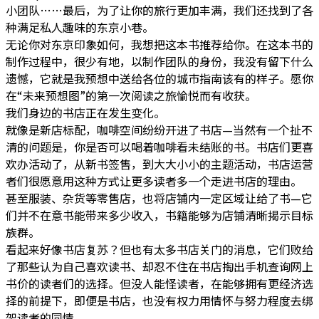
小团队……最后，为了让你的旅行更加丰满，我们还找到了各
种满足私人趣味的东京小巷。
无论你对东京印象如何，我想把这本书推荐给你。在这本书的
制作过程中，很少有地，以制作团队的身份，我没有留下什么
遗憾，它就是我预想中送给各位的城市指南该有的样子。愿你
在“未来预想图”的第一次阅读之旅愉悦而有收获。
我们身边的书店正在发生变化。
就像是新店标配，咖啡空间纷纷开进了书店—当然有一个扯不
清的问题是，你是否可以喝着咖啡看未结账的书。书店们更喜
欢办活动了，从新书签售，到大大小小的主题活动，书店运营
者们很愿意用这种方式让更多读者多一个走进书店的理由。
甚至服装、杂货等零售店，也将店铺内一定区域让给了书—它
们并不在意书能带来多少收入，书籍能够为店铺清晰揭示目标
族群。
看起来好像书店复苏？但也有太多书店关门的消息，它们败给
了那些认为自己喜欢读书、却忍不住在书店掏出手机查询网上
书价的读者们的选择。但没人能怪读者，在能够拥有更经济选
择的前提下，即便是书店，也没有权力用情怀与努力程度去绑
架读者的同情。