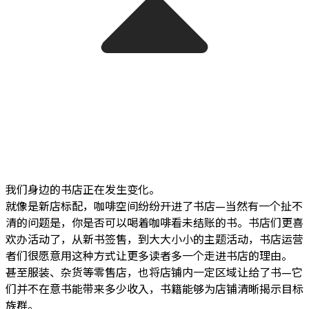
我们身边的书店正在发生变化。
就像是新店标配，咖啡空间纷纷开进了书店—当然有一个扯不
清的问题是，你是否可以喝着咖啡看未结账的书。书店们更喜
欢办活动了，从新书签售，到大大小小的主题活动，书店运营
者们很愿意用这种方式让更多读者多一个走进书店的理由。
甚至服装、杂货等零售店，也将店铺内一定区域让给了书—它
们并不在意书能带来多少收入，书籍能够为店铺清晰揭示目标
族群。