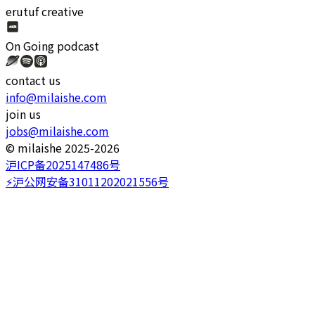
erutuf creative
On Going
podcast
contact us
info@milaishe.com
join us
jobs@milaishe.com
©️ milaishe 2025-2026
沪ICP备2025147486号
⚡️沪公网安备31011202021556号