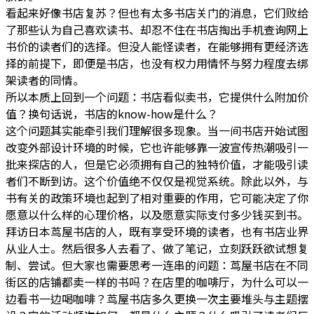
看起来好像书店复苏？但也有太多书店关门的消息，它们败给
了那些认为自己喜欢读书、却忍不住在书店掏出手机查询网上
书价的读者们的选择。但没人能怪读者，在能够拥有更经济选
择的前提下，即便是书店，也没有权力用情怀与努力程度去绑
架读者的同情。
所以本质上回到一个问题：书店看似卖书，它提供什么附加价
值？换句话说，书店的know-how是什么？
这个问题其实能牵引我们理解很多现象。当一间书店开始试图
改变外部设计环境的时候，它也许能够靠一波宣传热潮吸引一
批来探店的人，但是它必须拥有自己的独特价值，才能吸引读
者们不断到访。这个价值绝不仅仅是视觉系统。除此以外，与
书有关的政策环境也起到了相对重要的作用，它可能决定了你
愿意以什么样的心理价格，以及愿意实际支付多少钱买到书。
拜访日本茑屋书店的人，既有享受环境的读者，也有书店业界
从业人士。然后很多人去看了、做了笔记，立刻跃跃欲试想复
制、尝试。但大家也需要思考一连串的问题：茑屋书店在不同
街区的店铺都卖一样的书吗？在店里的咖啡厅，为什么可以一
边看书一边喝咖啡？茑屋书店多久更换一次主要堆头与主题摆