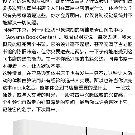
设？它的活动频次如何，都是什么主题？什么吸引了读者们反
复多次拜访茑屋书店？人们在茑屋书店消费什么，体验什么？
只有先考虑清楚这些，你才会弄明白，仅仅复制视觉系统并不
能解决一切问题。
同样在东京，另一间让我印象深刻的店铺是青山图书中心
（Aoyama Book Center）。我曾跟朋友说，每次去逛，我大
概只能逛完两个书架。它的设计毫不起眼，甚至充满了古老图
书馆的陈旧味道，但你只要进去走两步，一下子就能感受到这
间书店的选书能力。在一本你感兴趣的书籍旁边，同类书籍一
本接着一本，让人欲罢不能。
这种情景，在亚马逊实体书店里也有发生—只不过这种让人激
动的体验由算法而非有经验的选书人实现。所以也许当你读完
这本mook之后，能够体会到书店最重要的是什么——一段或
独处，或与人交流的时光，一股被击中兴趣区域的兴奋感，一
个引领你自然走向好奇深处的空间，最后你或许会喜欢上它，
记住它的名字，下次再来。