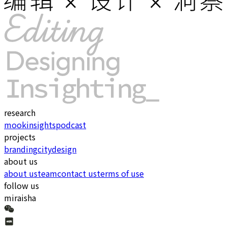
research
mook
insights
podcast
projects
branding
city
design
about us
about us
team
contact us
terms of use
follow us
miraisha