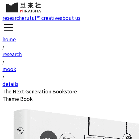
research
erutuf™ creative
about us
home
/
research
/
mook
/
details
The Next-Generation Bookstore
Theme Book