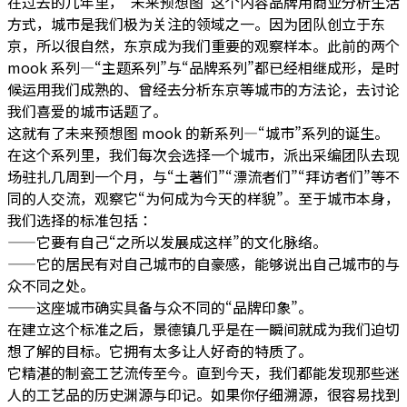
在过去的几年里，“未来预想图”这个内容品牌用商业分析生活
方式，城市是我们极为关注的领域之一。因为团队创立于东
京，所以很自然，东京成为我们重要的观察样本。此前的两个
mook 系列—“主题系列”与“品牌系列”都已经相继成形，是时
候运用我们成熟的、曾经去分析东京等城市的方法论，去讨论
我们喜爱的城市话题了。
这就有了未来预想图 mook 的新系列—“城市”系列的诞生。
在这个系列里，我们每次会选择一个城市，派出采编团队去现
场驻扎几周到一个月，与“土著们”“漂流者们”“拜访者们”等不
同的人交流，观察它“为何成为今天的样貌”。至于城市本身，
我们选择的标准包括：
——它要有自己“之所以发展成这样”的文化脉络。
——它的居民有对自己城市的自豪感，能够说出自己城市的与
众不同之处。
——这座城市确实具备与众不同的“品牌印象”。
在建立这个标准之后，景德镇几乎是在一瞬间就成为我们迫切
想了解的目标。它拥有太多让人好奇的特质了。
它精湛的制瓷工艺流传至今。直到今天，我们都能发现那些迷
人的工艺品的历史渊源与印记。如果你仔细溯源，很容易找到