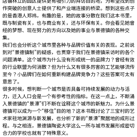
店铺林立的园区提供更有吸引力的拜访目的地，为希望找到创
作突破的创意人士提供了和产业端连接的桥梁。想到这些点子
的是香港人郑祎，有趣的是，她的故事分散在我们这本书里，
既与制瓷有关，也与商业有关，还与环保有关。你会看见她曾
经的梦想、现在努力的方向以及她的事业与景德镇的各种交
集。
我们也会分析这个城市里各种与品牌价值有关的表现。之前说
到对“景德镇制”的疑惑，也贯穿于我们在景德镇采访时的各个
问题清单。这个城市为什么没有形成统一的品牌力？曾经有效
的行业联盟为何消散？但为什么又有很多厉害的工艺能够流传
至今？小品牌们在如何重新构建品牌竞争力？这些答案可太有
意思了。
很多时候，想判断一个城市是否具备可持续发展的动力与活
力，迁入人口会是一个有参考性的指标。在这一点上，不断涌
入景德镇的“景漂”们不断在诠释这个城市的新魅力。为什么景
德镇可以成为一个“移住”目的地？这本书既讨论了三宝村的艺
术家驻地渊源与新发展，也分析了新的“景漂”聚居地的成形过
程。与之相连，景德镇陶瓷大学这么一所与城市发展形成密切
合力的学校也就有了特殊意义。