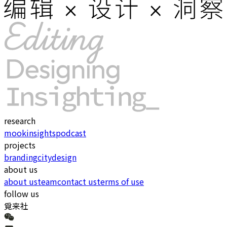
research
mook
insights
podcast
projects
branding
city
design
about us
about us
team
contact us
terms of use
follow us
覓来社