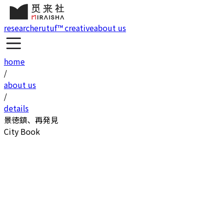
research
erutuf™ creative
about us
home
/
about us
/
details
景徳鎮、再発見
City Book