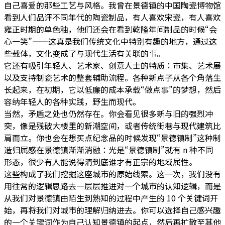
自己喜爱的那些工艺与风格。我曾在景德镇的中国陶瓷博物馆
看到人们品评不同年代的陶瓷制品，有人喜欢宋瓷，有人喜欢
雍正时期的单色釉，他们还会在看到乾隆年间制品的时候“会
心一笑”——这真是我们传统文化中特别有趣的地方，通过这
些载体，文化变成了与现代生活有关联的事。
它还有吸引年轻人、艺术家、创意人士的特质：市集、艺术展
以及支持制瓷艺术的整套辅助流程。各种新点子从各个角落生
长起来，在初期，它以低廉的成本承载“做点事”的梦想，然后
容纳年轻人的各种实践，野生而现代。
当然，矛盾之处也仍然存在。你会看见很多新与旧的强烈冲
突，像是残破大楼里的新潮空间，或者传统街巷与现代建筑比
肩而立。你也会在想买点纪念品的时候发现“景德镇制”这种制
造归属感在景德镇渐渐消融：光是“景德镇制”就有 n 种不同
形态，很少有人能说得清到底谁才有正宗的地域属性。
这些构成了我们挖掘这座城市的原始线索。这一次，我们没有
用往常的逻辑思路去一层层推进对一个城市的认知逻辑，而是
从我们对景德镇由陌生到熟知的过程中产生的 10 个关键词开
始，再将我们对城市的理解归纳进去。你可以选择自己感兴趣
的一个关键词作为自己认知景德镇的起点，然后再扩散至其他