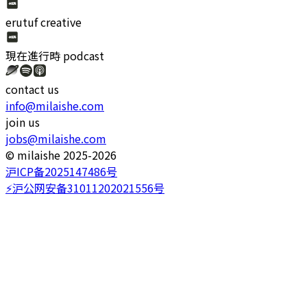
erutuf creative
現在進行時
podcast
contact us
info@milaishe.com
join us
jobs@milaishe.com
©️ milaishe 2025-2026
沪ICP备2025147486号
⚡️沪公网安备31011202021556号