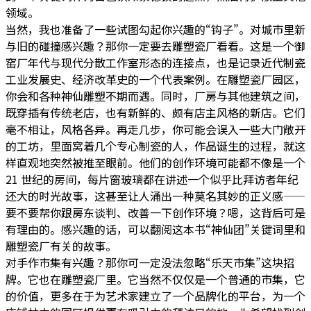
领域。
当然，我也准备了一些试图勾起你兴趣的“钩子”。对城市里新
与旧的碰撞感兴趣？那你一定要去雕塑瓷厂看看。这是一个御
窑厂年代与现代分散工作室形态的连接点，也是记录近代制瓷
工业发展史、经济改革史的一个代表案例。在雕塑瓷厂园区，
你会和各种神仙雕塑不期而遇。同时，厂房与其他建筑之间，
既穿插有传统老店，也有新鲜的、颇有店主风格的新店。它们
毫不相让，风格各异。再走几步，你可能会误入一些大门敞开
的工坊，里面窝着几个专心制瓷的人，作品诞生的过程，就这
样直观地突然被推至眼前。他们的创作环境可能都不像是一个
21 世纪的房间，每片窗玻璃都在讲述一个似乎比拜访者年纪
还大的时光故事，这甚至让人涌出一种莫名其妙的正义感——
要不要帮你跟房东谈判、改善一下创作环境？嗯，这背后可是
有理由的。感兴趣的话，可以翻阅这本书“神仙团”关键词里和
雕塑瓷厂有关的故事。
对手作市集有兴趣？那你可一定没法忽略“乐天市集”这块招
牌。它也在雕塑瓷厂里。它当然不仅仅是一个普通的市集，它
的价值，更多在于为艺术家建立了一个品牌化的平台，为一个