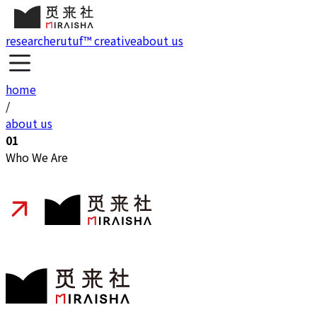
research
erutuf™ creative
about us
home
/
about us
01
Who We Are