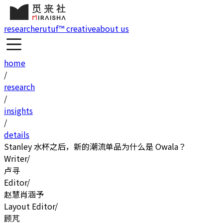
research
erutuf™ creative
about us
home
/
research
/
insights
/
details
Stanley 水杯之后，新的潮流单品为什么是 Owala？
Writer
/
卢寻
Editor
/
赵慧
肖涵予
Layout Editor
/
顾芃