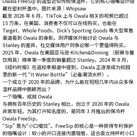
Owala FreeSip 的造型近似传统保温杯，它的核心吸嘴设计隐
藏在密封杯盖中。图片来源｜Whipsaw
截至 2026 年 6 月，TikTok 上与 Owala 相关的视频已超过
15 万条。在美国，消费者不仅可以在线购买，也能在
Target、Whole Foods、Dick's Sporting Goods 等大型零售
渠道看到 Owala 的身影。测评媒体开始讨论 Owala 与
Stanley 的差异，社交媒体用户则争论哪一个更值得购买。
2025 年，Owala 在美国亚马逊 Kitchen&Dinning （厨房与餐
饮用具）榜单第一季度的销量超过 Stanley。2024 年 8 月，
《纽约时报》在返校季报道中提到，Owala 正逐渐成为校园
里的新一代 “It Water Bottle”（必备潮流水杯）。
一个成立于 2020 年的品牌，为什么能在短短几年内从众多保
温杯品牌中脱颖而出？
一个吸嘴，成就 Owala
与拥有百年历史的 Stanley 相比，创立于 2020 年的 Owala
非常年轻。为其打开知名度的，是同年 3 月推出的保冷杯
Owala FreeSip。
“Sip” 意为“小口啜饮”。FreeSip 的核心是一种获得专利保护
的吸嘴设计：较小的开口连接内置吸管，适合直立持杯时小口