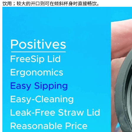
饮用；较大的开口则可在倾斜杯身时直接畅饮。