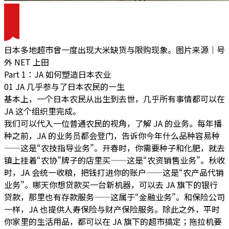
日本多地超市曾一度出现大米缺货与限购现象。图片来源｜号
外 NET 上田
Part 1：JA 如何塑造日本农业
01 JA 几乎参与了日本农民的一生
基本上，一个日本农民从出生到去世，几乎所有事情都可以在
JA 这个组织里完成。
我们可以代入一位普通农民的视角，了解 JA 的业务。每年播
种之前，JA 的业务员都会登门，告诉你今年什么品种容易种
——这是“农技指导业务”。开春时，你需要种子和化肥，就去
镇上挂着“农协”牌子的店里买——这是“农资销售业务”。秋收
时，JA 会统一收粮，把钱打进你的账户——这是“农产品代销
业务”。哪天你想贷款买一台新机器，可以去 JA 旗下的银行
贷款，那里也有存款服务——这属于“金融业务”。和保险公司
一样，JA 也提供人寿保险与财产保险服务。除此之外，平时
你家里的生活用品，都可以在 JA 旗下的超市搞定；拖拉机要