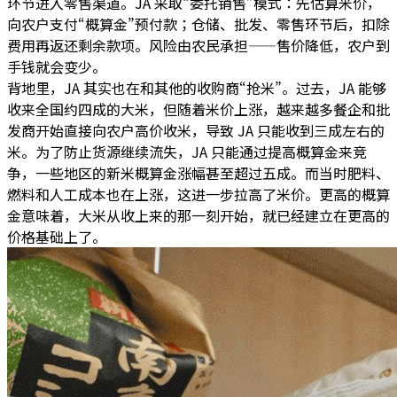
环节
进入零售渠道。
JA 采取“委托销售”模式：先估算米价，
向农户支付“概算金”预付款
；仓储、批发、零售环节后，扣除
费用再返还剩余款项。风险由农民承担——售价降低，农户到
手钱就会变少。
背地里，JA 其实也在和其他的收购商“抢米”。过去，JA 能够
收来全国约四成的大米，但随着米价上涨，越来越多餐企和批
发商开始直接向农户高价收米，导致 JA 只能收到三成左右的
米。为了防止货源继续流失，JA 只能通过提高概算金来竞
争，一些地区的新米概算金涨幅甚至超过五成。而当时肥料、
燃料和人工成本也在上涨，这进一步拉高了米价。
更高的概算
金意味着，大米从收上来的那一刻开始，就已经建立在更高的
价格基础上了。