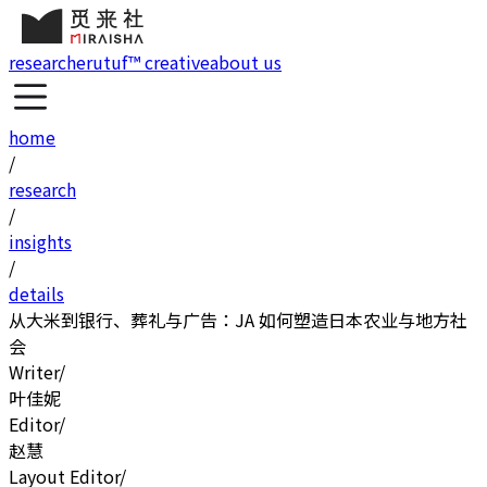
research
erutuf™ creative
about us
home
/
research
/
insights
/
details
从大米到银行、葬礼与广告：JA 如何塑造日本农业与地方社
会
Writer
/
叶佳妮
Editor
/
赵慧
Layout Editor
/