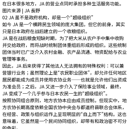
在日本很多地方，JA 的营业点同时承担多种生活服务功能。
图片来源 | JA 長野
02 JA 虽不是政府机构，却是一个“超级组织”
如今 JA 是一个横跨民生领域的庞大集团。但它的前身，其实
只是日本政府在战后建立的一个收粮组织。
JA 是在战后粮食短缺时期，为了把大米从农户手中集中收购
并交给政府，而将战时统制团体重组后形成的组织。这些统制
团体当时已广泛介入农村金融、农产品流通、物资配给与农业
管理等事务。
因此，
JA 后来获得了其他法人无法拥有的特殊权利：可以兼
营银行业务；虽然理论上是“农民职业团体”，却允许任何地区
居民都能成为成员并使用农协业务
——也就是允许他们出资成
为准会员；之后，
JA 又进一步介入了保险事业领域
，最终，
JA 变成了一个几乎参与日本农民一生的“超级组织”。
按照协同组合原则，地方农协本应由成员控制。但现实中，
地
方农协长期高度依赖全国农协中央会与都道府县联合会体系，
在经营、政策与组织运作上呈现明显的“自上而下”结构
。这也
意味着，它虽然是一个民间协同组织，却带有和政治密不可分
的色彩。