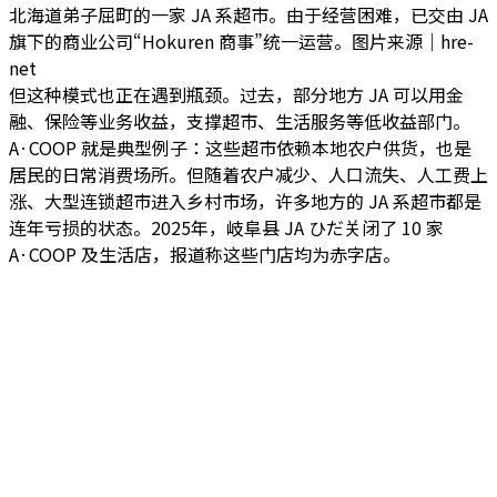
北海道弟子屈町的一家 JA 系超市。由于经营困难，已交由 JA
旗下的商业公司“Hokuren 商事”统一运营。图片来源｜hre-
net
但这种模式也正在遇到瓶颈。过去，部分地方 JA 可以用金
融、保险等业务收益，支撑超市、生活服务等低收益部门。
A·COOP 就是典型例子：这些超市依赖本地农户供货，也是
居民的日常消费场所。但随着农户减少、人口流失、人工费上
涨、大型连锁超市进入乡村市场，许多地方的 JA 系超市都是
连年亏损的状态。2025年，岐阜县 JA ひだ关闭了 10 家
A·COOP 及生活店，报道称这些门店均为赤字店。