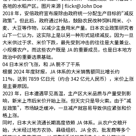
各地的水稻产区。图片来源 | flickr@John Doe
2018 年，安倍政府宣布废除由政府统一分配生产目标的“减反
政策”。但此后，政府通过补贴，鼓励农民改种饲料用米、小
麦、大豆等作物，以减少主食用米产量。日本农业政策研究者
山下一仁认为，这实际上是以另一种形式延续减反。因为一旦
大米供过于求、米价下跌，最先受到冲击的往往是大量兼业、
小规模农户。而这些农户既是 JA 的重要成员，也是日本地方
政治中的重要选票基础。
04 日本米价飞涨，和 JA 脱不了干系
根据 2024 年度财报，JA 体系的大米销售额同比增长约
11%，达到 7859 亿日元（约合 342 亿元人民币），米价上涨
是主要原因。
2023 年，日本遭遇罕见高温，主产区大米品质与产量受到影
响，新米上市后米价开始上涨。但天灾只是导火索。由于“减
反政策”，市场缺乏缓冲，一旦减产就容易导致供应紧张和价
格上涨。
同时，日本大米流通长期高度依赖 JA 体系。从农户交粮开
始，大米经过
地方农协、县级组织、JA 全农、批发商等多个