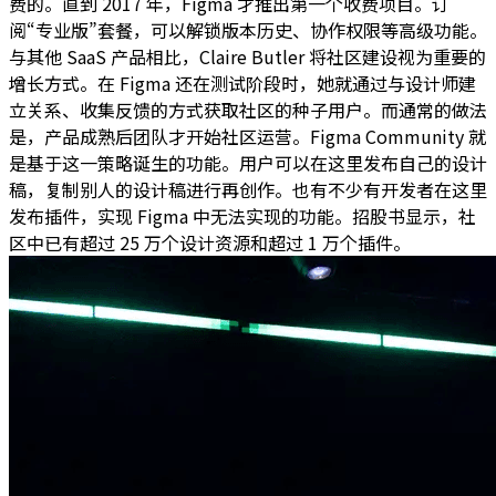
费的。直到 2017 年，Figma 才推出第一个收费项目。订
阅“专业版”套餐，可以解锁版本历史、协作权限等高级功能。
与其他 SaaS 产品相比，Claire Butler 将社区建设视为重要的
增长方式。在 Figma 还在测试阶段时，她就通过与设计师建
立关系、收集反馈的方式获取社区的种子用户。而通常的做法
是，产品成熟后团队才开始社区运营。Figma Community 就
是基于这一策略诞生的功能。用户可以在这里发布自己的设计
稿，复制别人的设计稿进行再创作。也有不少有开发者在这里
发布插件，实现 Figma 中无法实现的功能。招股书显示，社
区中已有超过 25 万个设计资源和超过 1 万个插件。