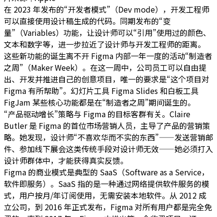
在 2023 年发布的“开发者模式”（Dev mode），开发工程师
可以直接使用设计稿生成的代码。同期发布的“变
量”（Variables）功能，让设计师可以“引用”使用过的颜色、
文本和数字等，进一步拉近了设计师与开发工程师的距离。
这些新功能的诞生离不开 Figma 内部一年一度的活动“制造者
之周”（Maker Week）。在这一周中，公司员工可以自由提
出、开发并推进自己的创意项目，唯一的要求是“这个项目对
Figma 有所帮助”。幻灯片工具 Figma Slides 和白板工具
FigJam 某些核心功能都是在“制造者之周”期间诞生的。
“产品驱动增长”策略与 Figma 的目标客群有关。Claire
Butler 是 Figma 的首位市场营销人员，主导了产品的营销策
略。她发现，设计师“不喜欢华而不实的东西”——发送营销邮
件、参加线下展会这类传统手段对设计师无效——她必须打入
设计师群体中，才能获得真实反馈。
Figma 的商业模式是典型的 SaaS（Software as a Service，
软件即服务）。SaaS 指的是一种通过网络提供软件服务的模
式，用户按月/年订阅使用，无需安装本地软件。从 2012 成
立公司，到 2016 年正式发布，Figma 对所有用户都是完全免