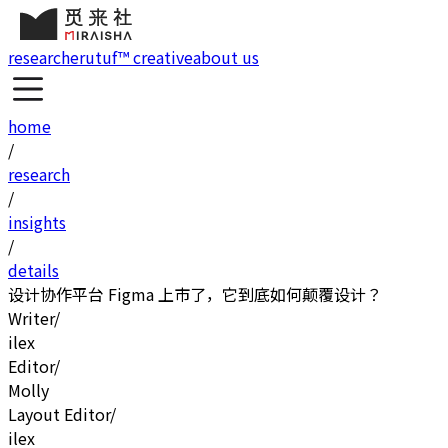
research
erutuf™ creative
about us
home
/
research
/
insights
/
details
设计协作平台 Figma 上市了，它到底如何颠覆设计？
Writer
/
ilex
Editor
/
Molly
Layout Editor
/
ilex