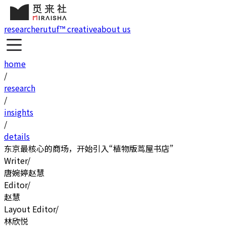
research
erutuf™ creative
about us
home
/
research
/
insights
/
details
东京最核心的商场，开始引入“植物版茑屋书店”
Writer
/
唐婉婷
赵慧
Editor
/
赵慧
Layout Editor
/
林欣悦