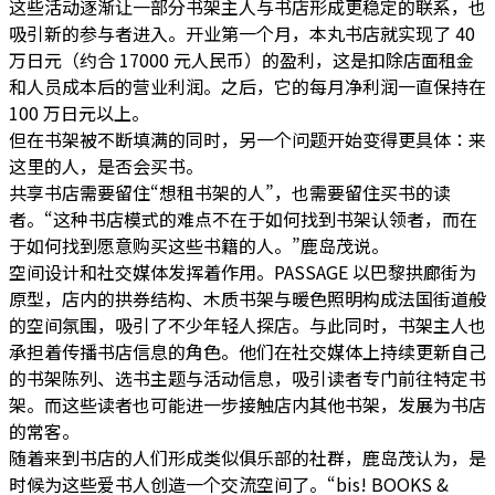
这些活动逐渐让一部分书架主人与书店形成更稳定的联系，也
吸引新的参与者进入。开业第一个月，本丸书店就实现了 40
万日元（约合 17000 元人民币）的盈利，这是扣除店面租金
和人员成本后的营业利润。之后，它的每月净利润一直保持在
100 万日元以上。
但在书架被不断填满的同时，另一个问题开始变得更具体：来
这里的人，是否会买书。
共享书店需要留住“想租书架的人”，也需要留住买书的读
者。“这种书店模式的难点不在于如何找到书架认领者，而在
于如何找到愿意购买这些书籍的人。”
鹿岛茂说。
空间设计和社交媒体发挥着作用。PASSAGE 以巴黎拱廊街为
原型，店内的拱券结构、木质书架与暖色照明构成法国街道般
的空间氛围，吸引了不少年轻人探店。与此同时，书架主人也
承担着传播书店信息的角色。他们在社交媒体上持续更新自己
的书架陈列、选书主题与活动信息，吸引读者专门前往特定书
架。而这些读者也可能进一步接触店内其他书架，发展为书店
的常客。
随着来到书店的人们形成类似俱乐部的社群，鹿岛茂认为，
是
时候为这些爱书人创造一个交流空间了。
“bis! BOOKS &