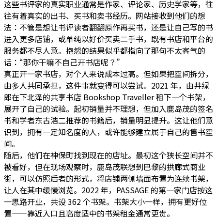
这些书评家的真实职业通常是作家、评论家、历史学家等，往
往有着真实的出书、买书和卖书经历。网站接收到他们的想
法：不管是想让书评读者翻翻原作再买书，还是让自己写的书
进入更多店铺，或单纯以好价买卖二手书，
既有书店和平台的
服务都不尽人意。
抱怨的结果似乎都指向了那句不太客气的
话：“那你干嘛不自己开书店呢？”
真正开一家书店，对个人来说成本过高。但如果把空间拆分，
由多人共同承担，这件事就变得可以尝试。
2021 年，由井绿
郎在下北泽的共享书店 Bookshop Traveller 租下一个书架，
展开了自己的试验。起初销量并不理想，但加入鹿岛茂的签名
书和学者东古浩二推荐的书籍后，销量明显提升。这让他们意
识到，
拥有一定知名度的人，或许能够建立属于自己的售书空
间。
随后，他们在神保町找到现在的店址。最初这个狭长空间并不
被看好，但在现场观察时，鹿岛茂联想到巴黎的拱廊式商业
街，可以仿照后者的形式，将店铺两侧墙面布置为连续书架，
让人在其中缓慢浏览。2022 年，PASSAGE 的第一家门店按这
一思路开业，共设 362 个书架。书架大小一样，拥有更好位
置——靠近入口且高度适中的书架租金通常更贵。