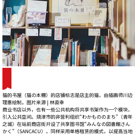
猫的书屋（猫の本棚）的店铺标志是店主的猫，由插画师川边
理惠绘制。图片来源 | 林直幸
商业书店以外，也有一些公共机构将共享书架作为一个模块，
引入公共空间。
烧津市的非营利组织“わかもののまち”（青年
之城）在站前商店街开设了共享图书馆“みんなの図書館さん
かく”（SANCACU），同样采用单格租赁的模式，以提高当地