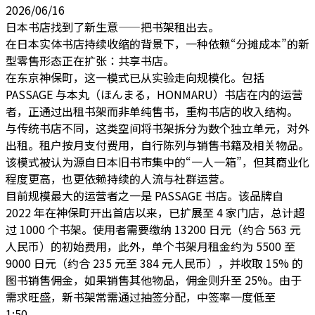
2026/06/16
日本书店找到了新生意——把书架租出去。
在日本实体书店持续收缩的背景下，一种依赖“分摊成本”的新
型零售形态正在扩张：共享书店。
在东京神保町，这一模式已从实验走向规模化。包括
PASSAGE 与本丸（ほんまる，HONMARU）书店在内的运营
者，正通过
出租书架而非单纯售书，重构书店的收入结构。
与传统书店不同，这类空间将书架拆分为数个独立单元，对外
出租。
租户按月支付费用，自行陈列与销售书籍及相关物品
。
该模式被认为源自日本旧书市集中的
“一人一箱”
，但其商业化
程度更高，也更依赖持续的人流与社群运营。
目前规模最大的运营者之一是 PASSAGE 书店。该品牌自
2022 年在神保町开出首店以来，已扩展至 4 家门店，总计超
过
1000 个书架
。使用者需要缴纳 13200 日元（约合 563 元
人民币）的初始费用，此外，单个书架月租金约为 5500 至
9000 日元（约合 235 元至 384 元人民币），并收取 15% 的
图书销售佣金，如果销售其他物品，佣金则升至 25%。由于
需求旺盛，
新书架常需通过抽签分配，中签率一度低至
1:50。