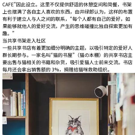
CAFE”因此设立。这里不仅提供舒适的休憩空间和简餐，书架
上也摆满了各自主人喜欢的东西，由井绿郎认为，这样的布置
有利于建立人与人之间的联系，“每个人都有自己的爱好，如
果能够就他人的爱好交流，产生的思维碰撞比独自探索更加有
趣。”
当共享书架走入社区
一些共享书店有着更加细分明确的主题，以吸引特定的爱好人
群长期参与。一家名叫“猫的书屋”（猫の本棚）的共享书店主
要出售与猫相关的书籍和杂货，吸引爱猫人士前来交流。书店
每月还会拿出销售额的 3%，捐赠给猫咪救助组织。