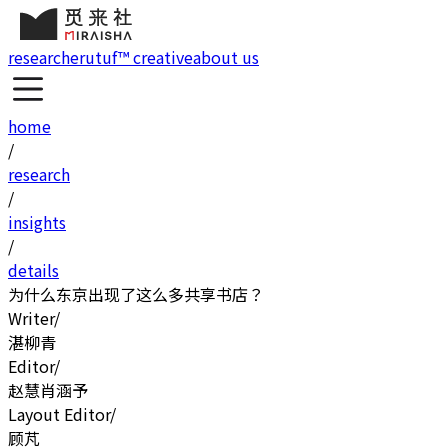
research
erutuf™ creative
about us
home
/
research
/
insights
/
details
为什么东京出现了这么多共享书店？
Writer
/
湛柳青
Editor
/
赵慧
肖涵予
Layout Editor
/
顾芃