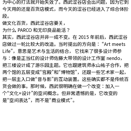
为中心的打法就开始失效了。西武涩谷店会出问题，因为它到
今天用的还是百货店模式，而今天的涩谷已经进入了综合体阶
段。
做文化百货，西武涩谷店要关，
为什么 PARCO 和无印良品能活？
其实，西武涩谷店并非一成不变。在 2015 年前后，西武涩谷
店做过一轮比较大的改造。当时提出的方向是： “Art meets
Life”，意思是艺术与生活的结合， 它找来了很多设计师参
与：像是正当红的设计师佐藤大带领的设计工作室 nendo，
把三楼设计成了游乐园主题。它也跟建筑师永山祐子合作，把
两个馆的五层变成“宫殿”和“博物馆”，还跟一些艺术家一起，
把一层主入口做“音与影”的互动装置。这些确实都不是传统百
货会做的事。那时候，西武很明确在做一个改变：加入一
个“文化+设计”的空间概念。但非常遗憾的是，它改变的
是“空间表达”，而不是“商业模式”。