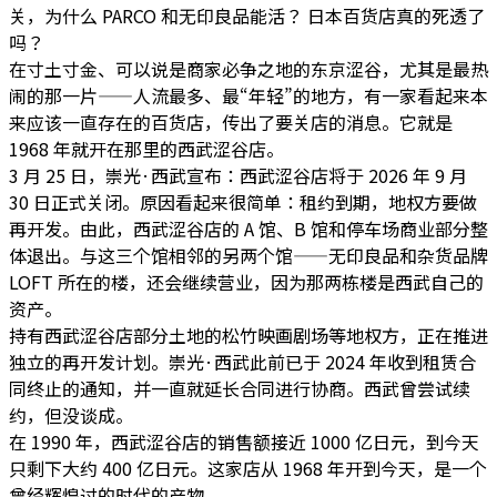
关，为什么 PARCO 和无印良品能活？ 日本百货店真的死透了
吗？
在寸土寸金、可以说是商家必争之地的东京涩谷，尤其是最热
闹的那一片——人流最多、最“年轻”的地方，有一家看起来本
来应该一直存在的百货店，传出了要关店的消息。它就是
1968 年就开在那里的西武涩谷店。
3 月 25 日，崇光·西武宣布：西武涩谷店将于 2026 年 9 月
30 日正式关闭。原因看起来很简单：租约到期，地权方要做
再开发。由此，西武涩谷店的 A 馆、B 馆和停车场商业部分整
体退出。与这三个馆相邻的另两个馆——无印良品和杂货品牌
LOFT 所在的楼，还会继续营业，因为那两栋楼是西武自己的
资产。
持有西武涩谷店部分土地的松竹映画剧场等地权方，正在推进
独立的再开发计划。崇光·西武此前已于 2024 年收到租赁合
同终止的通知，并一直就延长合同进行协商。西武曾尝试续
约，但没谈成。
在 1990 年，西武涩谷店的销售额接近 1000 亿日元，到今天
只剩下大约 400 亿日元。这家店从 1968 年开到今天，是一个
曾经辉煌过的时代的产物。