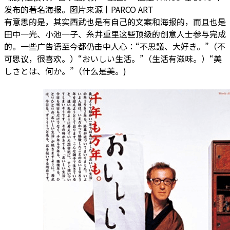
发布的著名海报。图片来源丨PARCO ART
有意思的是，其实西武也是有自己的文案和海报的，而且也是
田中一光、小池一子、糸井重里这些顶级的创意人士参与完成
的。一些广告语至今都仍击中人心：“不思議、大好き。”（不
可思议，很喜欢。）“おいしい生活。”（生活有滋味。）“美
しさとは、何か。”（什么是美。)