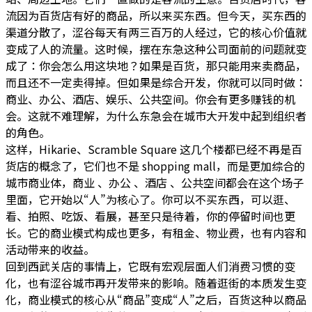
流因为百货店有好的商品，所以来买东西。但今天，买东西的
渠道分散了，涩谷每天有两三百万的人经过，它的核心价值就
变成了人的流量。这时候，摆在东急这种公司面前的问题就变
成了：你会怎么用这块地？如果是百货，那只能用来卖商品，
而且还不一定卖得掉。但如果是综合开发，你就可以同时做：
商业、办公、酒店、娱乐、公共空间。你会有更多赚钱的机
会。这就不难理解，为什么东急会在城市大开发中起到组织者
的角色。
这样，Hikarie、Scramble Square 这几个楼都已经不再是百
货店的概念了，它们也不是 shopping mall，而是更加综合的
城市商业体，商业 、办公 、酒店 、公共空间都会在这个场子
里面，它开始以“人”为核心了。你可以不买东西，可以逛、
看、拍照、吃饭、看展，甚至只是待着，你的停留时间也更
长。它的商业模式构成也更多，有租金、物业费，也有内容和
活动带来的收益。
回到西武关店的事情上，它既有宏观层面人们消费习惯的变
化，也有涩谷城市再开发带来的影响。随着逛街的本质发生变
化，商业模式的核心从“商品”变成“人”之后，百货这种以商品