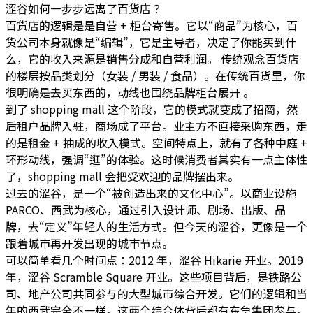
涩谷如何一步步远离了百货店？
百货店的逻辑是是自营 + 柜台寄售。它以“商品”为核心，百
货公司本身就像是“编辑”，它是主导者，决定了你能买到什
么，它的收入来源是销售分成和自营利润。 传统观念百货店
的楼层按品类划分（女装 / 男装 / 食品）。在传统百货里，你
很明确是去买东西的，动线也围绕品牌柜台展开 。
到了 shopping mall 这个阶段，它的模式就变成了招商，然
后租户品牌入驻，商场成了平台。业主方不直接采购东西，走
的是租金 + 抽成的收入模式。空间特点上，就有了各种中庭 +
环形动线，强调“逛”的体验。这时候消费者其实有一点主体性
了，shopping mall 会把受欢迎的品牌摆出来。
过去的涩谷，是一个“被创造出来的文化中心”。以商业设施
PARCO、西武为核心，通过引入设计师、剧场、出版、品
牌，去“定义”年轻人的生活方式。但今天的涩谷，更像是一个
跟着城市再开发出现的城市节点。
可以简单看几个时间点：2012 年，涩谷 Hikarie 开业。2019
年，涩谷 Scramble Square 开业。这些项目背后，是铁路公
司、地产公司共同参与的大型城市综合开发。它们的逻辑和当
年的西武完全不一样。这两个综合体背后都有东急集团参与。