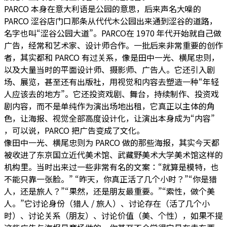
PARCO 本身在意大利语是公园的意思，后来声名大噪的
PARCO 涩谷店门口那条从代代木公园出来通到涩谷的道路，
名字也叫“涩谷公园大道”。PARCO在 1970 年代开始就自己做
广告，经常和艺术家、设计师合作。一批后来非常重要的创作
者，其实都和 PARCO 有过关系，像是田中一光、横尾忠则，
以及大量当时的平面设计师、摄影师、广告人。它还引入剧
场、展览，甚至还有出版社，用视觉和内容去塑造一种“年轻
人应该去的地方”。它还投资戏剧、舞台，持续制作、投资戏
剧内容，而不是单纯作为演出场地出租，它真正以主体的角
色，让海报、视觉全部高度设计化，让演出本身成为“内容”
，可以说，PARCO 把广告变成了文化。
像田中一光、横尾忠则为 PARCO 做的那些海报，其实今天都
被收进了东京国立近代美术馆、武藏野美术大学美术馆这样的
机构里。当时出来过一些非常有名的文案：“就算是模特，也
不能只靠一张脸。” “昨天，你真正活了几个小时？”“你是猎
人，还是旅人？”“果然，还是朋友最重要。”“索性，做个美
人。”它讨论身份（猎人 / 旅人）、讨论存在（活了几个小
时）、讨论关系（朋友）、讨论价值（美、个性），如果不提