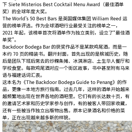
下 Siete Misterios Best Cocktail Menu Award（最佳酒单
奖）的全球年度大奖。
The World's 50 Best Bars 是英国媒体集团 William Reed 运
营的榜单评选。作为全球酒吧行业最受关注的榜单之一，
2021 年起，该榜单首次将酒单作为独立类别，设立了
“最佳酒
单奖”
。
Backdoor Bodega Bar 的获奖作品不是某款鸡尾酒，而是一
本约 70 页的精装书。翻开封面，首先出现的是槟城历史，随
后是团队下班后常去的炒粿条摊、冰淇淋店、土生华人餐厅和
学校食堂。每款鸡尾酒对应一个街区故事，书中甚至附有马来
语与福建话词汇表。
这本名为《The Backdoor Bodega Guide to Penang》的作
品，更像一本地方旅行指南。
过去几年，这样的酒单开始越来
越频繁地出现在世界各地的酒吧里。它们有的长达数十页，有
的邀请艺术家和历史学家参与创作，有的被客人带回家收藏，
还有一些被当作独立出版物出售。原本记录酒名和价格的菜
单，正在出现越来越多新的样貌。