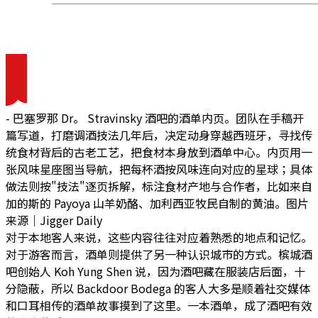
- 巴塞罗那 Dr。 Stravinsky 酒吧的酒单内页。团队在手稿开
篇写道，打磨调酒技法几年后，决定动身穿越西班牙，寻找传
统食材背后的古老工艺，把食材本身放到酒单中心。内页用一
张风味星座图当导航，把每杯酒按风味连向对应的星球；具体
做法则按"技法"逐页拆解，标注食材产地与合作者，比如来自
加的斯的 Payoya 山羊奶酪、加利西亚牧民自制的黄油。图片
来源｜Jigger Daily
对于本地客人来说，这些内容往往对应着熟悉的地点和记忆。
对于游客而言，酒单则提供了另一种认识城市的方式。槟城酒
吧创始人 Koh Yung Shen 说，因为酒吧藏在服装店后面，十
分隐蔽，所以 Backdoor Bodega 的客人大多是顺着社交媒体
和口耳相传的酒单故事摸到了这里。
一本酒单，成了酒吧有效