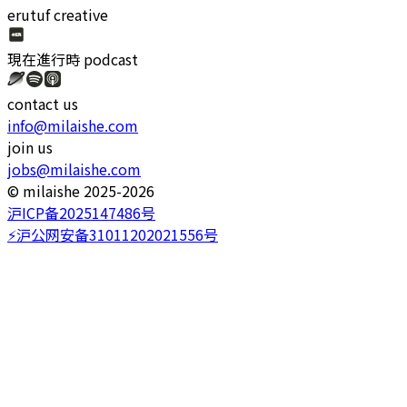
erutuf creative
現在進行時
podcast
contact us
info@milaishe.com
join us
jobs@milaishe.com
©️ milaishe 2025-2026
沪ICP备2025147486号
⚡️沪公网安备31011202021556号