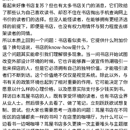
看起来好像书店复苏？但也有太多书店关门的消息，它们败给
了那些认为自己喜欢读书、却忍不住在书店掏出手机查询网上
书价的读者们的选择。但没人能怪读者，在能够拥有更经济选
择的前提下，即便是书店，也没有权力用情怀与努力程度去绑
架读者的同情。
所以本质上回到一个问题：书店看似卖书，它提供什么附加价
值？换句话说，书店的know-how是什么？
这个问题其实能牵引我们理解很多现象。当一间书店开始试图
改变外部设计环境的时候，它也许能够靠一波宣传热潮吸引一
批来探店的人，但是它必须拥有自己的独特价值，才能吸引读
者们不断到访。这个价值绝不仅仅是视觉系统。除此以外，与
书有关的政策环境也起到了相对重要的作用，它可能决定了你
愿意以什么样的心理价格，以及愿意实际支付多少钱买到书。
拜访日本茑屋书店的人，既有享受环境的读者，也有书店业界
从业人士。然后很多人去看了、做了笔记，立刻跃跃欲试想复
制、尝试。但大家也需要思考一连串的问题：茑屋书店在不同
街区的店铺都卖一样的书吗？在店里的咖啡厅，为什么可以一
边看书一边喝咖啡？茑屋书店多久更换一次主要堆头与主题摆