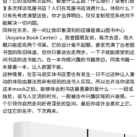
设？它的活动频次如何，都是什么主题？什么吸引了读者们反
复多次拜访茑屋书店？人们在茑屋书店消费什么，体验什么？
只有先考虑清楚这些，你才会弄明白，仅仅复制视觉系统并不
能解决一切问题。
同样在东京，另一间让我印象深刻的店铺是青山图书中心
（Aoyama Book Center）。我曾跟朋友说，每次去逛，我大
概只能逛完两个书架。它的设计毫不起眼，甚至充满了古老图
书馆的陈旧味道，但你只要进去走两步，一下子就能感受到这
间书店的选书能力。在一本你感兴趣的书籍旁边，同类书籍一
本接着一本，让人欲罢不能。
这种情景，在亚马逊实体书店里也有发生—只不过这种让人激
动的体验由算法而非有经验的选书人实现。所以也许当你读完
这本mook之后，能够体会到书店最重要的是什么——一段或
独处，或与人交流的时光，一股被击中兴趣区域的兴奋感，一
个引领你自然走向好奇深处的空间，最后你或许会喜欢上它，
记住它的名字，下次再来。