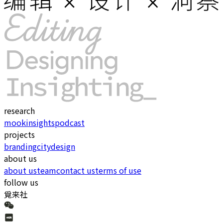
research
mook
insights
podcast
projects
branding
city
design
about us
about us
team
contact us
terms of use
follow us
覓来社