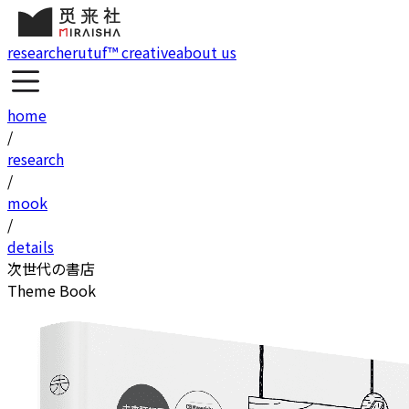
research
erutuf™ creative
about us
home
/
research
/
mook
/
details
次世代の書店
Theme Book