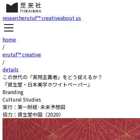
research
erutuf™ creative
about us
home
/
erutuf™ creative
/
details
この世代の「実用主義者」をどう捉えるか？
『資生堂・日本美学ホワイトペーパー』
Branding
Cultural Studies
実行：第一財経·未来予想図
協力：資生堂中国（2020）