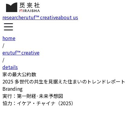
research
erutuf™ creative
about us
home
/
erutuf™ creative
/
details
家の最大公約数
2025 多世代の共生を見据えた住まいのトレンドレポート
Branding
実行：第一財経·未来予想図
協力：イケア・チャイナ（2025）