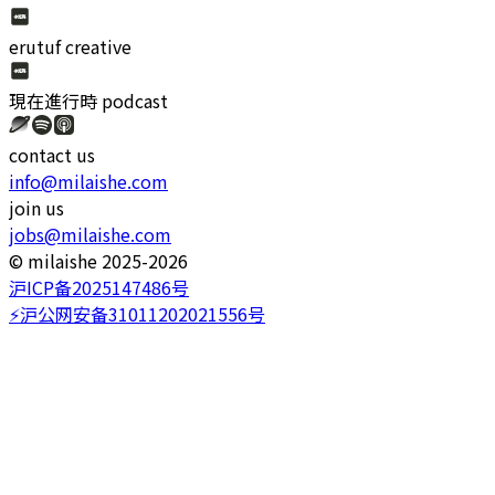
erutuf creative
現在進行時
podcast
contact us
info@milaishe.com
join us
jobs@milaishe.com
©️ milaishe 2025-2026
沪ICP备2025147486号
⚡️沪公网安备31011202021556号