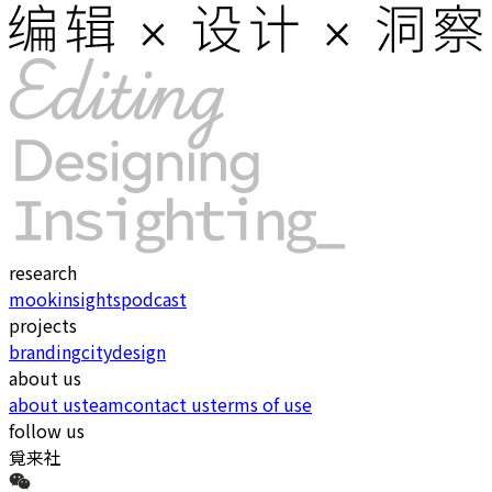
research
mook
insights
podcast
projects
branding
city
design
about us
about us
team
contact us
terms of use
follow us
覓来社