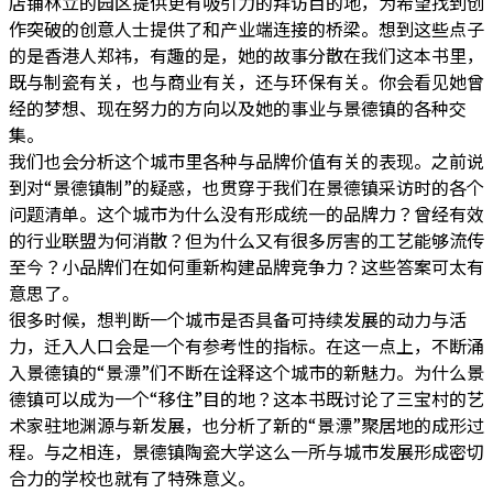
店铺林立的园区提供更有吸引力的拜访目的地，为希望找到创
作突破的创意人士提供了和产业端连接的桥梁。想到这些点子
的是香港人郑祎，有趣的是，她的故事分散在我们这本书里，
既与制瓷有关，也与商业有关，还与环保有关。你会看见她曾
经的梦想、现在努力的方向以及她的事业与景德镇的各种交
集。
我们也会分析这个城市里各种与品牌价值有关的表现。之前说
到对“景德镇制”的疑惑，也贯穿于我们在景德镇采访时的各个
问题清单。这个城市为什么没有形成统一的品牌力？曾经有效
的行业联盟为何消散？但为什么又有很多厉害的工艺能够流传
至今？小品牌们在如何重新构建品牌竞争力？这些答案可太有
意思了。
很多时候，想判断一个城市是否具备可持续发展的动力与活
力，迁入人口会是一个有参考性的指标。在这一点上，不断涌
入景德镇的“景漂”们不断在诠释这个城市的新魅力。为什么景
德镇可以成为一个“移住”目的地？这本书既讨论了三宝村的艺
术家驻地渊源与新发展，也分析了新的“景漂”聚居地的成形过
程。与之相连，景德镇陶瓷大学这么一所与城市发展形成密切
合力的学校也就有了特殊意义。