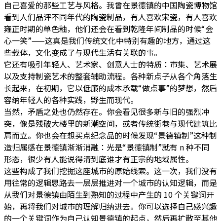
自己喜爱的那些工艺与风格。我曾在景德镇的中国陶瓷博物馆
看到人们品评不同年代的陶瓷制品，有人喜欢宋瓷，有人喜欢
雍正时期的单色釉，他们还会在看到乾隆年间制品的时候“会
心一笑”——这真是我们传统文化中特别有趣的地方，通过这
些载体，文化变成了与现代生活有关联的事。
它还有吸引年轻人、艺术家、创意人士的特质：市集、艺术展
以及支持制瓷艺术的整套辅助流程。各种新点子从各个角落生
长起来，在初期，它以低廉的成本承载“做点事”的梦想，然后
容纳年轻人的各种实践，野生而现代。
当然，矛盾之处也仍然存在。你会看见很多新与旧的强烈冲
突，像是残破大楼里的新潮空间，或者传统街巷与现代建筑比
肩而立。你也会在想买点纪念品的时候发现“景德镇制”这种制
造归属感在景德镇渐渐消融：光是“景德镇制”就有 n 种不同
形态，很少有人能说得清到底谁才有正宗的地域属性。
这些构成了我们挖掘这座城市的原始线索。这一次，我们没有
用往常的逻辑思路去一层层推进对一个城市的认知逻辑，而是
从我们对景德镇由陌生到熟知的过程中产生的 10 个关键词开
始，再将我们对城市的理解归纳进去。你可以选择自己感兴趣
的一个关键词作为自己认知景德镇的起点，然后再扩散至其他