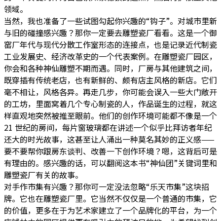
领域。
当然，我也准备了一些试图勾起你兴趣的“钩子”。对城市里新
与旧的碰撞感兴趣？那你一定要去雕塑瓷厂看看。这是一个御
窑厂年代与现代分散工作室形态的连接点，也是记录近代制瓷
工业发展史、经济改革史的一个代表案例。在雕塑瓷厂园区，
你会和各种神仙雕塑不期而遇。同时，厂房与其他建筑之间，
既穿插有传统老店，也有新鲜的、颇有店主风格的新店。它们
毫不相让，风格各异。再走几步，你可能会误入一些大门敞开
的工坊，里面窝着几个专心制瓷的人，作品诞生的过程，就这
样直观地突然被推至眼前。他们的创作环境可能都不像是一个
21 世纪的房间，每片窗玻璃都在讲述一个似乎比拜访者年纪
还大的时光故事，这甚至让人涌出一种莫名其妙的正义感——
要不要帮你跟房东谈判、改善一下创作环境？嗯，这背后可是
有理由的。感兴趣的话，可以翻阅这本书“神仙团”关键词里和
雕塑瓷厂有关的故事。
对手作市集有兴趣？那你可一定没法忽略“乐天市集”这块招
牌。它也在雕塑瓷厂里。它当然不仅仅是一个普通的市集，它
的价值，更多在于为艺术家建立了一个品牌化的平台，为一个