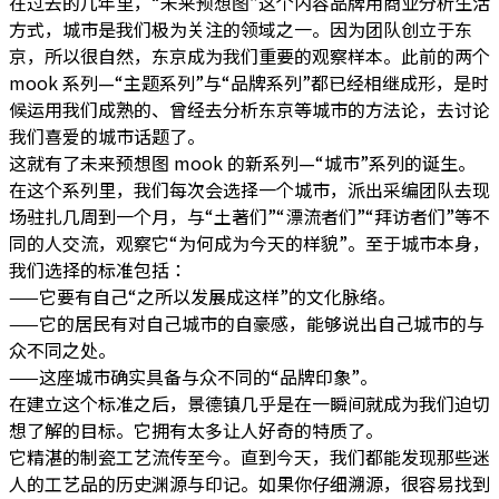
在过去的几年里，“未来预想图”这个内容品牌用商业分析生活
方式，城市是我们极为关注的领域之一。因为团队创立于东
京，所以很自然，东京成为我们重要的观察样本。此前的两个
mook 系列—“主题系列”与“品牌系列”都已经相继成形，是时
候运用我们成熟的、曾经去分析东京等城市的方法论，去讨论
我们喜爱的城市话题了。
这就有了未来预想图 mook 的新系列—“城市”系列的诞生。
在这个系列里，我们每次会选择一个城市，派出采编团队去现
场驻扎几周到一个月，与“土著们”“漂流者们”“拜访者们”等不
同的人交流，观察它“为何成为今天的样貌”。至于城市本身，
我们选择的标准包括：
——它要有自己“之所以发展成这样”的文化脉络。
——它的居民有对自己城市的自豪感，能够说出自己城市的与
众不同之处。
——这座城市确实具备与众不同的“品牌印象”。
在建立这个标准之后，景德镇几乎是在一瞬间就成为我们迫切
想了解的目标。它拥有太多让人好奇的特质了。
它精湛的制瓷工艺流传至今。直到今天，我们都能发现那些迷
人的工艺品的历史渊源与印记。如果你仔细溯源，很容易找到