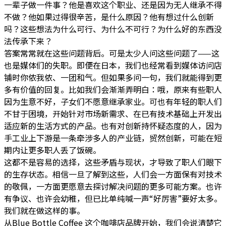
一辈子做一件事？他是喜欢这个职业、还是因为无人继承不得
不做？他如果过得很辛苦，是什么原因？他有想过什么创新
吗？这些想法为什么可行、为什么不可行？为什么好的东西没
法传承下来？
答案常常就在这些问题背后。可是太少人问这些问题了——这
也是媒体们的失职。即便在日本，我们也经常看到媒体访问店
铺时你侬我侬、一团和气。但如果多问一句，我们就能得到更
多有价值的回复。比如我们会渐渐弄明白：哦，原来有些职人
因为生意不好，子女们不愿意继承家业。可也有年轻的职人们
不甘于困境，开始针对市场新需求、在已有技术基础上开发出
适应新的生活方式的产品。也有对创新持怀疑态度的人，因为
手工业上下游是一条牵涉多人的产业链，贸然创新，可能在短
期内让更多职人丢了饭碗。
这都不是容易的选择，这些矛盾与现状，才导致了职人们眼下
的生存状态。相信一旦了解到这些，人们会一方面保有对技术
的敬佩，一方面更愿意去探讨解决问题的更多可能方案。也许
有争议、也许会幼稚，但已比单纯喊一声“好厉害”要好太多。
我们就在做这样的事。
从Blue Bottle Coffee 这个咖啡店品牌开始，我们会说清楚它