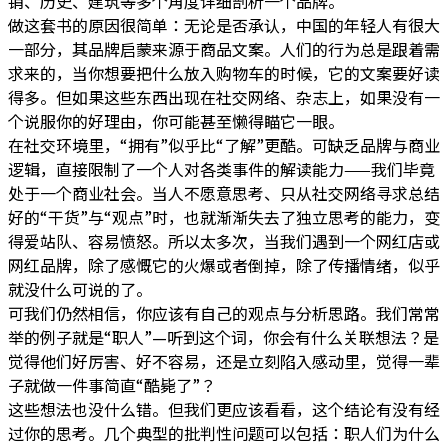
销、历史、建筑等多个角度详细剖析一个品牌。
做这套书的原因很简单：无论是否承认，中国的年轻人有很大
一部分，其品牌启蒙来源于商品文案。人们的行为总是跟着需
求来的，当你想要把什么放入购物车的时候，它的文案要好读
得多。但如果这些东西出现在社交网络、杂志上，如果没有一
个说服你的好理由，你可能甚至懒得瞄它一眼。
在社交环境里，“拥有”似乎比“了解”更酷。可缺乏品牌与商业
逻辑，直接限制了一个人对各类事件的解读能力——我们毕竟
处于一个商业社会。当人不愿意思考、只从社交网络寻求总结
好的“干货”与“观点”时，也就渐渐失去了独立思考的能力，变
得爱站队、容易愤怒。所以太多次，当我们遇到一个网红店或
网红品牌，除了感慨它的火爆或者倒掉，除了传播情绪，似乎
就没什么可说的了。
可我们仍然相信，你应该有自己的观点与分析思路。我们常常
举的例子就是“职人”—听到这个词，你会有什么关联想法？是
觉得他们好厉害、好不容易，还是立刻陷入感动里，觉得一辈
子就做一件事简直“酷毙了”？
这些想法也没什么错。但我们更应该看看，这个结论有没有经
过你的思考。几个典型的批判性问题可以包括：职人们为什么