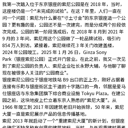
我第一次踏入位于东京银座的索尼公园是在 2018 年，当时，
这座楼仍是一个“未完成的试验”。在这 7 年里，人们一直在
问一个问题：索尼为什么要在“寸土寸金”的东京银座造一个公
园？更有趣的是，公园还不是一次建完，而是分成两个阶段依
次完成。公园的第一阶段落成后，在 2018 年 8 月到 2021 年
9 月的 3 年间，索尼用这个公园做了一轮品牌试验，吸引约
854 万人到访。紧接着，索尼继续花 3 年关门改建盖楼，
2024 年公园竣工。2025 年 1 月 26 日，Ginza Sony
Park（银座索尼公园）正式开门营业。在此之前，我又一次见
到了索尼公园的负责人、索尼企业社长永野大辅，与他聊了聊
现在被很多人关注的“公园商业”。
银座索尼公园位于银座地铁站 B9 出口的正上方，刚好占据着
连接有乐町与银座街区主干道的十字路口的一角，邻居是爱马
仕银座店与东急集团旗下综合商业设施 Tokyu Plaza。在建公
园之前，这块地皮上伫立着东京人熟悉的“索尼大厦”。从
1966 年竣工到 2017 年因建筑老旧开始拆除，50 年来，索尼
大厦一直是索尼展示产品的信息传播基地。
索尼 2013 年就启动了一个“重建索尼大厦”的新计划，但银座
也确实不缺各种有创意的建筑地标。当时，与外观重建时要考