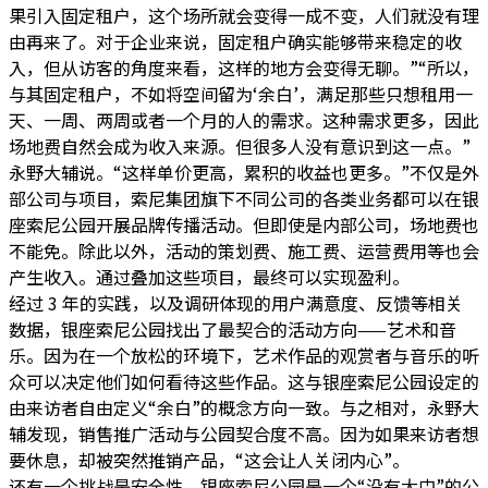
果引入固定租户，这个场所就会变得一成不变，人们就没有理
由再来了。对于企业来说，固定租户确实能够带来稳定的收
入，但从访客的角度来看，这样的地方会变得无聊。”“所以，
与其固定租户，不如将空间留为‘余白’，满足那些只想租用一
天、一周、两周或者一个月的人的需求。这种需求更多，因此
场地费自然会成为收入来源。但很多人没有意识到这一点。”
永野大辅说。“这样单价更高，累积的收益也更多。”不仅是外
部公司与项目，索尼集团旗下不同公司的各类业务都可以在银
座索尼公园开展品牌传播活动。但即使是内部公司，场地费也
不能免。除此以外，活动的策划费、施工费、运营费用等也会
产生收入。通过叠加这些项目，最终可以实现盈利。
经过 3 年的实践，以及调研体现的用户满意度、反馈等相关
数据，银座索尼公园找出了最契合的活动方向——艺术和音
乐。因为在一个放松的环境下，艺术作品的观赏者与音乐的听
众可以决定他们如何看待这些作品。这与银座索尼公园设定的
由来访者自由定义“余白”的概念方向一致。与之相对，永野大
辅发现，销售推广活动与公园契合度不高。因为如果来访者想
要休息，却被突然推销产品，“这会让人关闭内心”。
还有一个挑战是安全性。银座索尼公园是一个“没有大门”的公