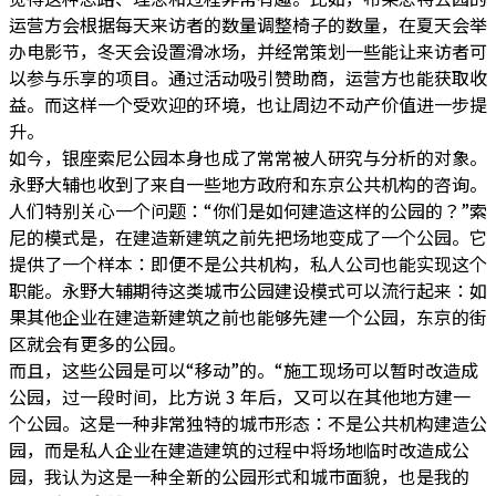
运营方会根据每天来访者的数量调整椅子的数量，在夏天会举
办电影节，冬天会设置滑冰场，并经常策划一些能让来访者可
以参与乐享的项目。通过活动吸引赞助商，运营方也能获取收
益。而这样一个受欢迎的环境，也让周边不动产价值进一步提
升。
如今，银座索尼公园本身也成了常常被人研究与分析的对象。
永野大辅也收到了来自一些地方政府和东京公共机构的咨询。
人们特别关心一个问题：“你们是如何建造这样的公园的？”索
尼的模式是，在建造新建筑之前先把场地变成了一个公园。它
提供了一个样本：即便不是公共机构，私人公司也能实现这个
职能。永野大辅期待这类城市公园建设模式可以流行起来：如
果其他企业在建造新建筑之前也能够先建一个公园，东京的街
区就会有更多的公园。
而且，这些公园是可以“移动”的。“施工现场可以暂时改造成
公园，过一段时间，比方说 3 年后，又可以在其他地方建一
个公园。这是一种非常独特的城市形态：不是公共机构建造公
园，而是私人企业在建造建筑的过程中将场地临时改造成公
园，我认为这是一种全新的公园形式和城市面貌，也是我的