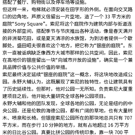
搭配了餐厅、购物街以及停车场等设施。
但这样一来，电梯就必须安装在田字形的外侧。在面向交叉路
口的边角地，芦原义信留出一片空地，造了一个 33 平方米的
庭院“Sony Square”。索尼将这个庭院作为建筑内部与街道连
接的外部空间，搭配季节与节庆推出各种活动，像是春天满开
的非洲菊花田，或是夏天清凉的水族馆，为到访者提供一个歇
脚处。盛田昭夫很喜欢这个地方，把它称为“银座的庭院”。东
京一直被诟病缺乏像西方大城市那样的公共空间，因此，索尼
在高地价的银座留出一块“向城市开放的设施”，确实是一个兼
具品牌价值与公共价值的举措。
索尼最终决定延续“银座的庭院”这一概念，将这块地改造成公
园。永野大辅认为，这既展现了索尼的独特性，也让建筑具有
了历史延续性。但那时，他对公园一无所知。负责索尼大厦重
建项目之后，他开始大量研究全球各种公园项目。
永野大辅和他的团队发现，全球各地的公园，无论是纽约的中
央公园，还是伦敦的海德公园，都有广阔的草地，也有大量树
木、喷泉和长椅。但银座索尼公园所在的那块地总共只有 707
平方米，而在步行 10 分钟的地方，就有占地超过 16 万平方
米的日比谷公园。真要比拼公园的传统印象，靠一块 700 平