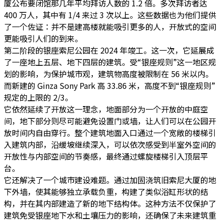
厦公布要闭馆那几年平均拜访人数的 1.2 倍。多次拜访者达
400 万人，其中有 1/4 来过 3 次以上。这些数据也为他们提供
了一个佐证：并不是建高楼就能吸引更多的人，开放式的空间
更能吸引人们的到来。
第二阶段的银座索尼公园在 2024 年竣工。这一次，它延展成
了一座地上五层、地下四层的建筑。受“银座规则”这一地区规
划的影响，为保护城市观，建筑物高度被限制在 56 米以内。
而新建的 Ginza Sony Park 高 33.86 米，高度不到“银座规则”
规定的上限的 2/3。
它依然延续了开放这一理念，地面部分为一个开放的中庭空
间，地下部分则尽可能避免设置门或墙，让人们可以在公园开
放时间内自由穿行。整个建筑地面入口通过一个宽敞的楼梯引
入建筑内部，沿缓坡继续深入，可以依次感受到半室外空间的
开放性与内部空间的节奏感，最终通过螺旋楼梯引入顶层平
台。
它还解决了一个城市建设难题。通过加固浇筑旧索尼大厦的地
下外墙，使其能够独立承载负重，构建了类似浴缸形状的结
构，并在其内部建造了新的地下结构体。这种方法不仅保护了
建筑免受银座地下水和土壤压力的影响，还确保了未来建筑重