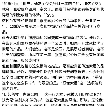
“如果引入了租户，通常至少会签订一年的合约，那这个空间
就会一直被租户占用、定义了。而我们希望来访者每次都能获
得新的刺激或新的体验。”他说。
这种“纯粹感”也影响了银座索尼公园的活动策划。开业第一
年，公园没有展示过一次和“索尼”这个品牌有关的内容与商
品。
永野大辅拒绝让银座索尼公园变成一家“索尼商店”。他认为，
在告诉人们索尼要在银座建一个公园时，如果一开放就摆满了
索尼的产品，人们会说，这不是公园，是展厅或者商店。这不
利于品牌塑造。所以在第一年，银座索尼公园完全没有展示索
尼的产品、服务或内容。
但他和团队也担心这么极端地推进，是否能真正传递索尼的品
牌价值。所以，每天他们都会对顾客展开问卷调查，也会针对
每个项目做单独的问卷调查。他们在问卷中问来访者，“觉得
这个地方怎么样？”，有意思的是，“很像索尼”这一选项始终
排名前三。
“比起盖楼，先造公园——这一行为本身就被人们印象深刻地
认为是‘做别人不做的事’，这正是索尼的风格。所以，无论我
们在这里举办什么样的活动，这个地方本身已经带有索尼的特