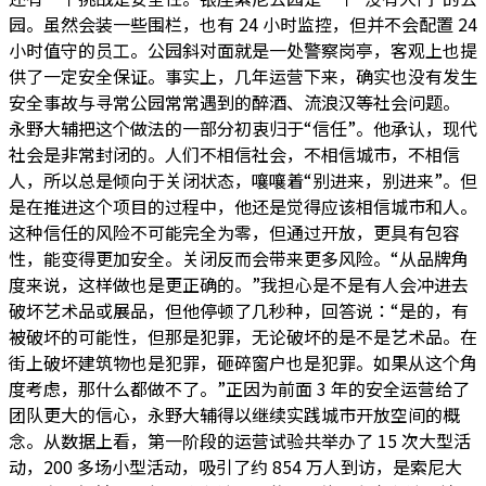
园。虽然会装一些围栏，也有 24 小时监控，但并不会配置 24
小时值守的员工。公园斜对面就是一处警察岗亭，客观上也提
供了一定安全保证。事实上，几年运营下来，确实也没有发生
安全事故与寻常公园常常遇到的醉酒、流浪汉等社会问题。
永野大辅把这个做法的一部分初衷归于“信任”。他承认，现代
社会是非常封闭的。人们不相信社会，不相信城市，不相信
人，所以总是倾向于关闭状态，嚷嚷着“别进来，别进来”。但
是在推进这个项目的过程中，他还是觉得应该相信城市和人。
这种信任的风险不可能完全为零，但通过开放，更具有包容
性，能变得更加安全。关闭反而会带来更多风险。“从品牌角
度来说，这样做也是更正确的。”我担心是不是有人会冲进去
破坏艺术品或展品，但他停顿了几秒种，回答说：“是的，有
被破坏的可能性，但那是犯罪，无论破坏的是不是艺术品。在
街上破坏建筑物也是犯罪，砸碎窗户也是犯罪。如果从这个角
度考虑，那什么都做不了。”正因为前面 3 年的安全运营给了
团队更大的信心，永野大辅得以继续实践城市开放空间的概
念。从数据上看，第一阶段的运营试验共举办了 15 次大型活
动，200 多场小型活动，吸引了约 854 万人到访，是索尼大