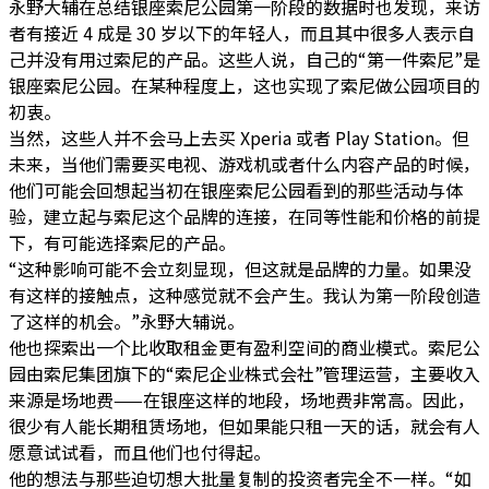
永野大辅在总结银座索尼公园第一阶段的数据时也发现，来访
者有接近 4 成是 30 岁以下的年轻人，而且其中很多人表示自
己并没有用过索尼的产品。这些人说，自己的“第一件索尼”是
银座索尼公园。在某种程度上，这也实现了索尼做公园项目的
初衷。
当然，这些人并不会马上去买 Xperia 或者 Play Station。但
未来，当他们需要买电视、游戏机或者什么内容产品的时候，
他们可能会回想起当初在银座索尼公园看到的那些活动与体
验，建立起与索尼这个品牌的连接，在同等性能和价格的前提
下，有可能选择索尼的产品。
“这种影响可能不会立刻显现，但这就是品牌的力量。如果没
有这样的接触点，这种感觉就不会产生。我认为第一阶段创造
了这样的机会。”永野大辅说。
他也探索出一个比收取租金更有盈利空间的商业模式。索尼公
园由索尼集团旗下的“索尼企业株式会社”管理运营，主要收入
来源是场地费——在银座这样的地段，场地费非常高。因此，
很少有人能长期租赁场地，但如果能只租一天的话，就会有人
愿意试试看，而且他们也付得起。
他的想法与那些迫切想大批量复制的投资者完全不一样。“如