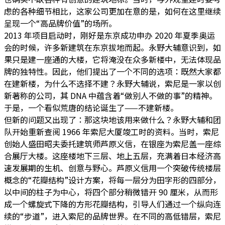
虑的各种细节相比，这家公司更加在意的是，如何在这里继续
呈现一个“高品牌价值”的场所。
2013 年项目启动时，刚好是东京成功申办 2020 年夏季奥运
会的时候，许多新建筑在东京拔地而起。永野大辅意识到，如
果只是建一座通的大楼，它将淹没在众多新楼中，无法体现品
牌的独特性。因此，他们提出了一个不同的选项：既然大家都
在建新楼，为什么不选择不建？永野大辅说，索尼是一家以创
新著称的公司，其 DNA 中蕴含着“做别人不做的事”的精神。
于是，一个看似荒唐的结论诞生了——不建新楼。
但新的问题又出现了：那这块地该用来做什么？永野大辅和团
队开始重新查阅 1966 年索尼大厦竣工时的资料。当时，索尼
创始人盛田昭夫委托建筑师芦原义信，在银座为索尼盖一座综
合展厅大楼。这座楼地下三层、地上五层，充满着日本经济高
速发展期的生机、创意与野心。芦原义信用一个突破传统楼层
概念的“花瓣结构”设计方案，将每一层分为田字形的四部分，
以中间的柱子为中心，将四个部分稍微错开 90 厘米，从而形
成一个螺旋式下降的方形花瓣结构，引导人们通过一个纵向连
续的“步道”，进入索尼的品牌世界。在不同的高低错层，索尼