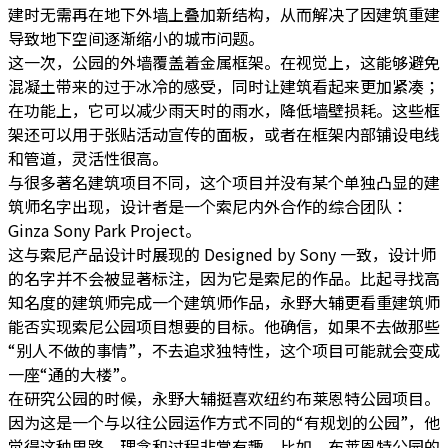
建时无需再在地下外墙上叠加新结构，从而解决了因建筑重建
导致地下空间逐渐缩小的城市问题。
这一次，公园的外墙覆盖着金属框架。在视觉上，这能够避免
混凝土带来的过于冰冷的感受，同时让建筑看起来更加紧凑；
在功能上，它可以减少雨天时的雨水，降低墙壁损耗。这些框
架还可以用于张贴活动宣传的面板，或者在框架内部铺设电线
和管道，灵活性很高。
与很多著名建筑项目不同，这个项目并没有某个单独凸显的建
筑师名字出现，设计者是一个索尼内外合作的综合团队：
Ginza Sony Park Project。
这与索尼产品设计时展现的 Designed by Sony 一致，设计师
的名字并不会被显著标注，因为它是索尼的作品。比起寻找高
知名度的建筑师完成一个建筑师作品，永野大辅更看重建筑师
能否实现索尼公园项目想要的目标。他确信，如果不去做那些
“别人不做的事情”，不去追求独特性，这个项目可能就会变成
一座“通的大楼”。
在研究公园的时候，永野大辅挺喜欢纽约布莱恩特公园项目。
因为这是一个与以往公园运作方式不同的“有规划的公园”，他
觉得这种思路、理念和过程非常有趣。比如，布莱恩特公园的