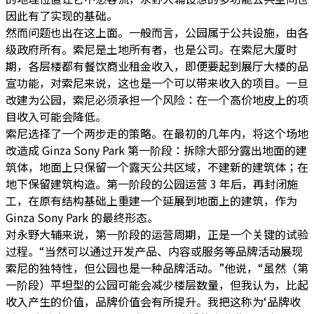
因此有了实现的基础。
然而问题也出在这上面。一般而言，公园属于公共设施，由各
级政府所有。索尼是土地所有者，也是公司。在索尼大厦时
期，各层楼都有餐饮商业租金收入，即便要起到展厅大楼的品
宣功能，对索尼来说，这也是一个可以带来收入的项目。一旦
改建为公园，索尼必须承担一个风险：在一个高价地皮上的项
目收入可能会降低。
索尼选择了一个两步走的策略。在最初的几年内，将这个场地
改造成 Ginza Sony Park 第一阶段：拆除大部分露出地面的建
筑体，地面上只保留一个露天公共区域，不建新的建筑体；在
地下保留建筑构造。第一阶段的公园运营 3 年后，再封闭施
工，在原有结构基础上重建一个延展到地面上的建筑，作为
Ginza Sony Park 的最终形态。
对永野大辅来说，第一阶段的运营周期，正是一个关键的试验
过程。“当然可以通过开发产品、内容或服务等品牌活动展现
索尼的独特性，但公园也是一种品牌活动。”他说，“虽然（第
一阶段）平坦型的公园可能会减少楼层数量，但我认为，比起
收入产生的价值，品牌价值会有所提升。我把这称为‘品牌收