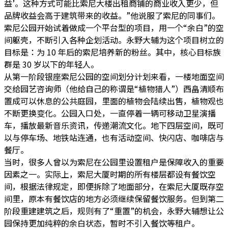
益’。这种方式可能比索尼大楼出租商铺的商业收入更少，但
品牌收益会高于建筑带来的收益。”他说服了索尼的同事们。
索尼公园开始试着做成一个平台型的项目，用一个“余白”的空
间躯壳，不断引入各种企划活动。永野大辅为这个项目树立的
目标是：为 10 年后的索尼培养新的粉丝。其中，核心目标族
群是 30 岁以下的年轻人。
从第一阶段银座索尼公园的空间划分计划来看，一楼地面空间
交给园艺咨询师（他给自己的称谓是“植物猎人”）西畠清顺布
置成可以休息的公共庭园，里面的植物会陆续出售，植物观也
不断更换变化。公园入口处，一直停着一辆可移动卫星演播
车，播放最新音乐资讯，传递潮流文化。地下四层空间，既可
以与停车场、地铁站连通，也有活动空间、快闪店、咖啡店与
餐厅。
当时，很多人曾以为索尼在公园里设置租户是保障收入的重要
因素之一。实际上，索尼大厦时期的所有楼层都设有餐饮空
间，根据法律规定，即便拆除了地面部分，在索尼大厦既存空
间里，原本有餐饮店的地方必须继续保留餐饮服务。但到第二
阶段重建建筑之后，规则有了“重置”的机会，永野大辅想让公
园保持更加纯粹的余白状态，暂时不引入餐饮等租户。