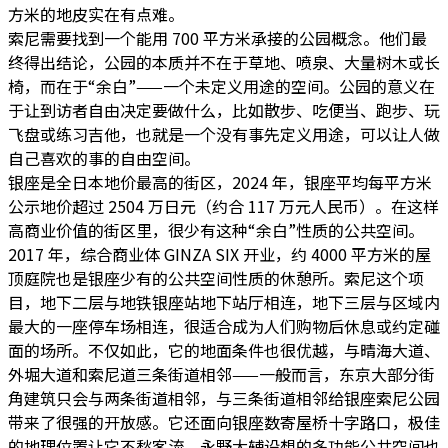
方米的地皮实在有点难。
索尼需要找到一个能用 700 平方米承接的公园概念。他们最
终得出结论，公园的本质并不在于草地、喷泉、大量树木或长
椅，而在于“余白”——一个未定义用途的空间。公园的意义在
于让到访者自由决定要做什么，比如散步、吃便当、跑步、玩
飞盘或练习吉他，也就是一个没有事先定义用途，可以让人做
自己喜欢的事的自由空间。
银座是全日本地价最高的街区，2024 年，银座平均每平方米
公示地价超过 2504 万日元（约合 117 万元人民币）。在这样
高商业价值的街区里，很少有这种“余白”性质的公共空间。
2017 年，综合商业体 GINZA SIX 开业，约 4000 平方米的屋
顶庭院也是银座少有的公共空间性质的休憩所。索尼这个项
目，地下二层与地铁银座站地下站厅相连，地下三层与区域内
最大的一座停车场相连，很适合成为人们购物后休息或约定碰
面的场所。不仅如此，它的地面条件也很优越，与晴海大道、
外堀大道和索尼道三条街道相邻——一般而言，东京大部分街
角建筑只会与两条街道相邻，与三条街道相邻给银座索尼公园
带来了很强的开放感。它还面向银座数寄屋桥十字路口，极佳
的地理位置让它不愁客流，永野大辅设想的多功能公共空间也