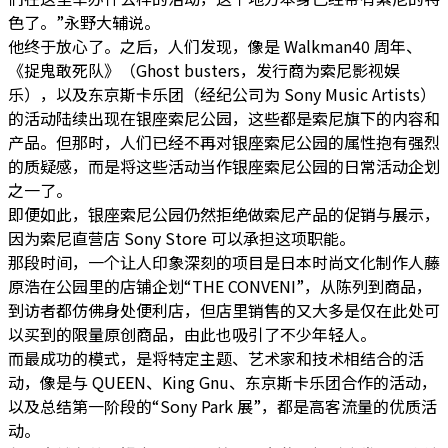
色了。”永野大辅说。
他终于放心了。之后，人们发现，像是 Walkman40 周年、
《捉鬼敢死队》（Ghost busters，发行商为索尼影视娱
乐），以及东京斯卡乐团（经纪公司为 Sony Music Artists）
的活动陆续出现在银座索尼公园，这些都是索尼旗下的内容和
产品。但那时，人们已经不再对银座索尼公园的属性抱有强烈
的质疑感，而是将这些活动当作银座索尼公园的日常活动企划
之一了。
即便如此，银座索尼公园仍然拒绝做索尼产品的促销与展示，
因为索尼直营店 Sony Store 可以承担这项职能。
那段时间，一个让人印象深刻的项目是日本时尚文化制作人藤
原浩在公园里的店铺企划“THE CONVENI”，从陈列到商品，
到访者都仿佛身处便利店，但店里销售的又大多是仅在此处可
以买到的限量原创商品，由此也吸引了不少年轻人。
而最成功的模式，是将特定主题、艺术家和技术相结合的活
动，像是与 QUEEN、King Gnu、东京斯卡乐团合作的活动，
以及总结第一阶段的“Sony Park 展”，都是高客流量的优质活
动。