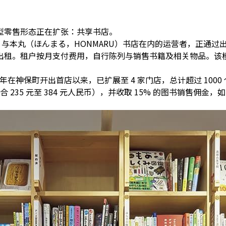
型零售形态正在扩张：共享书店。
E 与本丸（ほんまる，HONMARU）书店在内的运营者，正通过
出租。
租户按月支付费用，自行陈列与销售书籍及相关物品
。该
22 年在神保町开出首店以来，已扩展至 4 家门店，总计超过
1000
约合 235 元至 384 元人民币），并收取 15% 的图书销售