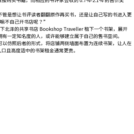
接购买书籍，而相应的书评家会收到 0.7%-2.1% 的售价奖
不管是想让书评读者翻翻原作再买书，还是让自己写的书进入更
嘛不自己开书店呢？”
下北泽的共享书店 Bookshop Traveller 租下一个书架，展开
拥有一定知名度的人，或许能够建立属于自己的售书空间。
可以仿照后者的形式，将店铺两侧墙面布置为连续书架，让人在
靠近入口且高度适中的书架租金通常更贵。