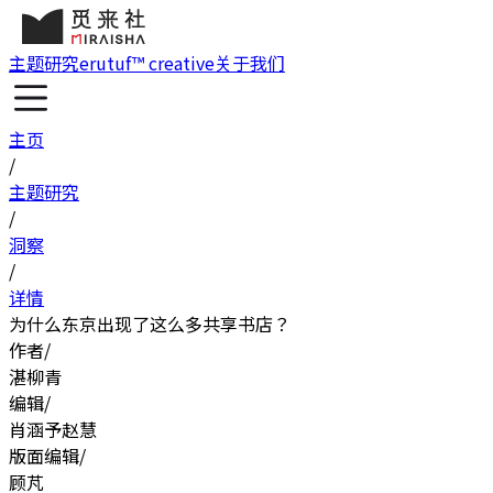
主题研究
erutuf™ creative
关于我们
主页
/
主题研究
/
洞察
/
详情
为什么东京出现了这么多共享书店？
作者
/
湛柳青
编辑
/
肖涵予
赵慧
版面编辑
/
顾芃