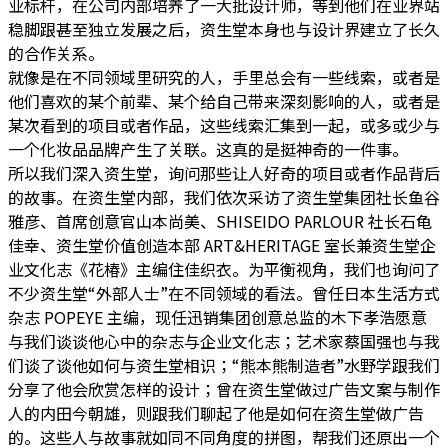
业标杆，在公司内部培养了一大批设计师，等到他们在业界站
稳脚跟甚至独立发展之后，资生堂本身也与设计界建立了长久
的合作关系。
就像是在不同领域里研究的人，手里总会有一些线索，或者是
他们喜欢的某个前辈、某个给自己带来深刻影响的人，或者是
某次看到的项目或者作品，这些线索汇集到一起，或多或少与
一个化妆品品牌产生了关联。这真的是挺神奇的一件事。
所以我们深入资生堂，询问那些让人好奇的项目或者作品背后
的故事。在资生堂内部，我们依次采访了资生堂集团社长鱼谷
雅彦、首席创意官山本尚美、SHISEIDO PARLOUR 社长石龟
佳幸、资生堂价值创造本部 ART&HERITAGE 室长兼资生堂企
业文化志《花椿》主编住佳织衣。为平衡视角，我们也询问了
不少资生堂“外部人士”在不同领域的看法。曾任日本生活方式
杂志 POPEYE 主编，现任迅销集团创意总监的木下孝浩愿意
与我们谈谈他心中的杂志与企业文化志；艺术家蔡国强也与我
们谈了谈他如何与资生堂相识；“熊本熊制造者”水野学跟我们
分享了他会欣赏怎样的设计；曾在资生堂做过广告文案与制作
人的内田今朝雄，则跟我们聊起了他是如何在资生堂做广告
的。这些人与故事就如同不同角度的拼图，帮我们还原出一个