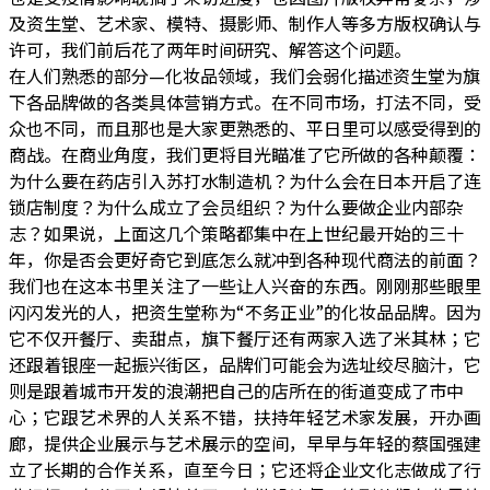
及资生堂、艺术家、模特、摄影师、制作人等多方版权确认与
许可，我们前后花了两年时间研究、解答这个问题。
在人们熟悉的部分—化妆品领域，我们会弱化描述资生堂为旗
下各品牌做的各类具体营销方式。在不同市场，打法不同，受
众也不同，而且那也是大家更熟悉的、平日里可以感受得到的
商战。在商业角度，我们更将目光瞄准了它所做的各种颠覆：
为什么要在药店引入苏打水制造机？为什么会在日本开启了连
锁店制度？为什么成立了会员组织？为什么要做企业内部杂
志？如果说，上面这几个策略都集中在上世纪最开始的三十
年，你是否会更好奇它到底怎么就冲到各种现代商法的前面？
我们也在这本书里关注了一些让人兴奋的东西。刚刚那些眼里
闪闪发光的人，把资生堂称为“不务正业”的化妆品品牌。因为
它不仅开餐厅、卖甜点，旗下餐厅还有两家入选了米其林；它
还跟着银座一起振兴街区，品牌们可能会为选址绞尽脑汁，它
则是跟着城市开发的浪潮把自己的店所在的街道变成了市中
心；它跟艺术界的人关系不错，扶持年轻艺术家发展，开办画
廊，提供企业展示与艺术展示的空间，早早与年轻的蔡国强建
立了长期的合作关系，直至今日；它还将企业文化志做成了行