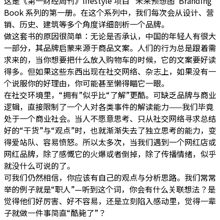
这是《第一财经周刊》lifestyle 项目“ 未来预想图”Branding
Book 系列的第一册。在这个系列中，我们每次会从设计、营
销、历史、建筑等多个角度详细剖析一个品牌。
做这套书的原因很简单：无论是否承认，中国的年轻人有很大
一部分，其品牌启蒙来源于商品文案。人们的行为总是跟着需
求来的，当你想要把什么放入购物车的时候，它的文案要好读
得多。但如果这些东西出现在社交网络、杂志上，如果没有一
个说服你的好理由，你可能甚至懒得瞄它一眼。
在社交环境里，“拥有”似乎比“了解”更酷。可缺乏品牌与商业
逻辑，直接限制了一个人对各类事件的解读能力——我们毕竟
处于一个商业社会。当人不愿意思考、只从社交网络寻求总结
好的“干货”与“观点”时，也就渐渐失去了独立思考的能力，变
得爱站队、容易愤怒。所以太多次，当我们遇到一个网红店或
网红品牌，除了感慨它的火爆或者倒掉，除了传播情绪，似乎
就没什么可说的了。
可我们仍然相信，你应该有自己的观点与分析思路。我们常常
举的例子就是“职人”—听到这个词，你会有什么关联想法？是
觉得他们好厉害、好不容易，还是立刻陷入感动里，觉得一辈
子就做一件事简直“酷毙了”？