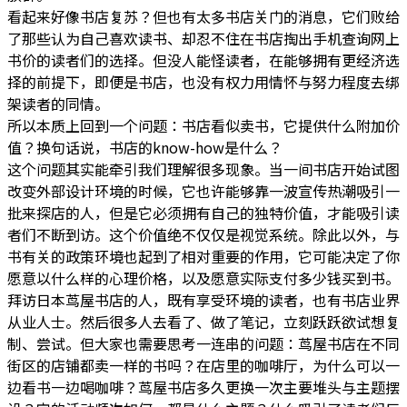
看起来好像书店复苏？但也有太多书店关门的消息，它们败给
了那些认为自己喜欢读书、却忍不住在书店掏出手机查询网上
书价的读者们的选择。但没人能怪读者，在能够拥有更经济选
择的前提下，即便是书店，也没有权力用情怀与努力程度去绑
架读者的同情。
所以本质上回到一个问题：书店看似卖书，它提供什么附加价
值？换句话说，书店的know-how是什么？
这个问题其实能牵引我们理解很多现象。当一间书店开始试图
改变外部设计环境的时候，它也许能够靠一波宣传热潮吸引一
批来探店的人，但是它必须拥有自己的独特价值，才能吸引读
者们不断到访。这个价值绝不仅仅是视觉系统。除此以外，与
书有关的政策环境也起到了相对重要的作用，它可能决定了你
愿意以什么样的心理价格，以及愿意实际支付多少钱买到书。
拜访日本茑屋书店的人，既有享受环境的读者，也有书店业界
从业人士。然后很多人去看了、做了笔记，立刻跃跃欲试想复
制、尝试。但大家也需要思考一连串的问题：茑屋书店在不同
街区的店铺都卖一样的书吗？在店里的咖啡厅，为什么可以一
边看书一边喝咖啡？茑屋书店多久更换一次主要堆头与主题摆