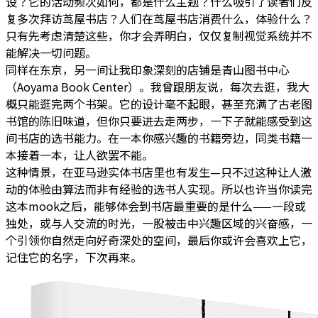
设？它的活动频次如何，都是什么主题？什么吸引了读者们反
复多次拜访茑屋书店？人们在茑屋书店消费什么，体验什么？
只有先考虑清楚这些，你才会弄明白，仅仅复制视觉系统并不
能解决一切问题。
同样在东京，另一间让我印象深刻的店铺是青山图书中心
（Aoyama Book Center）。我曾跟朋友说，每次去逛，我大
概只能逛完两个书架。它的设计毫不起眼，甚至充满了古老图
书馆的陈旧味道，但你只要进去走两步，一下子就能感受到这
间书店的选书能力。在一本你感兴趣的书籍旁边，同类书籍一
本接着一本，让人欲罢不能。
这种情景，在亚马逊实体书店里也有发生—只不过这种让人激
动的体验由算法而非有经验的选书人实现。所以也许当你读完
这本mook之后，能够体会到书店最重要的是什么——一段或
独处，或与人交流的时光，一股被击中兴趣区域的兴奋感，一
个引领你自然走向好奇深处的空间，最后你或许会喜欢上它，
记住它的名字，下次再来。