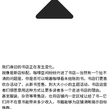
我们身边的书店正在发生变化。
就像是新店标配，咖啡空间纷纷开进了书店—当然有一个扯不
清的问题是，你是否可以喝着咖啡看未结账的书。书店们更喜
欢办活动了，从新书签售，到大大小小的主题活动，书店运营
者们很愿意用这种方式让更多读者多一个走进书店的理由。
甚至服装、杂货等零售店，也将店铺内一定区域让给了书—它
们并不在意书能带来多少收入，书籍能够为店铺清晰揭示目标
族群。