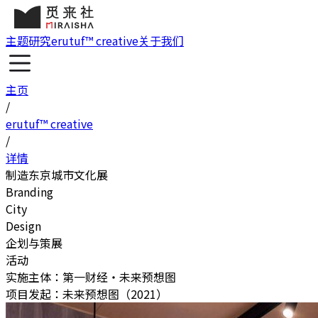
主题研究
erutuf™ creative
关于我们
主页
/
erutuf™ creative
/
详情
制造东京城市文化展
Branding
City
Design
企划与策展
活动
实施主体：第一财经・未来预想图
项目发起：未来预想图（2021）